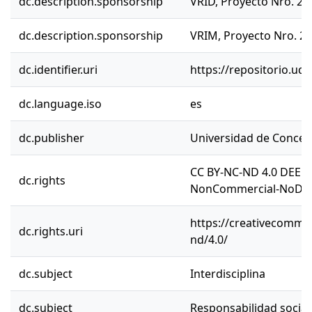
dc.description.sponsorship
VRID, Proyecto Nro. 2
dc.description.sponsorship
VRIM, Proyecto Nro. 2
dc.identifier.uri
https://repositorio.ud
dc.language.iso
es
dc.publisher
Universidad de Concep
CC BY-NC-ND 4.0 DEED 
dc.rights
NonCommercial-NoDeriv
https://creativecommon
dc.rights.uri
nd/4.0/
dc.subject
Interdisciplina
dc.subject
Responsabilidad social