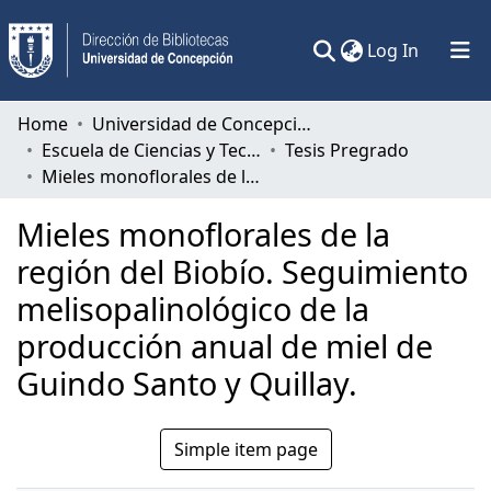
(current)
Log In
Communities & Collections
Home
Universidad de Concepción
Escuela de Ciencias y Tecnologías
Tesis Pregrado
All of DSpace
Mieles monoflorales de la región del Biobío. Seguimiento melisopalinológico de la producción anual de miel de Guindo Santo y Quillay.
Statistics
Mieles monoflorales de la
región del Biobío. Seguimiento
melisopalinológico de la
producción anual de miel de
Guindo Santo y Quillay.
Simple item page