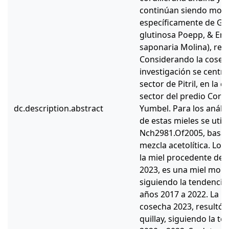
continúan siendo mono
específicamente de Gu
glutinosa Poepp, & Endl
saponaria Molina), res
Considerando la cosech
investigación se centró
sector de Pitril, en la 
sector del predio Cord
dc.description.abstract
Yumbel. Para los anális
de estas mieles se util
Nch2981.Of2005, basad
mezcla acetolítica. Los
la miel procedente del 
2023, es una miel mono
siguiendo la tendencia
años 2017 a 2022. La mi
cosecha 2023, resultó 
quillay, siguiendo la t