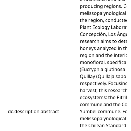
producing regions. Co
melissopalynological s
the region, conducted 
Plant Ecology Laborator
Concepción, Los Ángel
research aims to dete
honeys analyzed in th
region and the interior
monofloral, specifical
(Eucryphia glutinosa P
Quillay (Quillaja sapon
respectively. Focusing
harvest, this research
ecosystems: the Pitril s
commune and the Corde
dc.description.abstract
Yumbel commune. For 
melissopalynological a
the Chilean Standard 