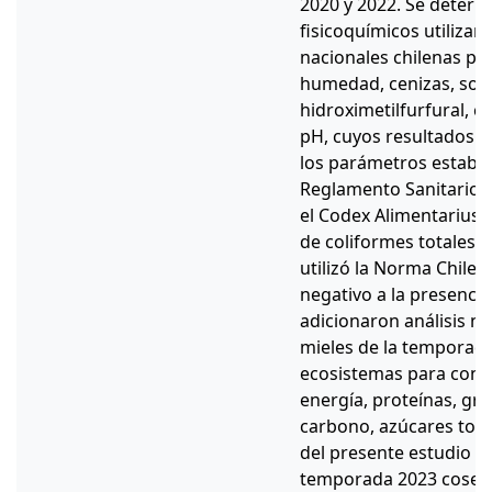
2020 y 2022. Se deter
fisicoquímicos utilizan
nacionales chilenas pa
humedad, cenizas, soli
hidroximetilfurfural, c
pH, cuyos resultados 
los parámetros estable
Reglamento Sanitario d
el Codex Alimentarius.
de coliformes totales y
utilizó la Norma Chile
negativo a la presencia
adicionaron análisis nu
mieles de la temporad
ecosistemas para cono
energía, proteínas, gra
carbono, azúcares tota
del presente estudio qu
temporada 2023 cosecha