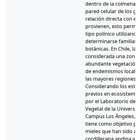
dentro de la colmena. 
pared celular de los gr
relación directa con el 
provienen, esto permite
tipo polínico utilizan
determinarse familias,
botánicas. En Chile, la 
considerada una zona 
abundante vegetación n
de endemismos locales
las mayores regiones p
Considerando los estud
previos en ecosistemas 
por el Laboratorio de P
Vegetal de la Universi
Campus Los Ángeles, la
tiene como objetivo pri
mieles que han sido an
cordillerana andina y d