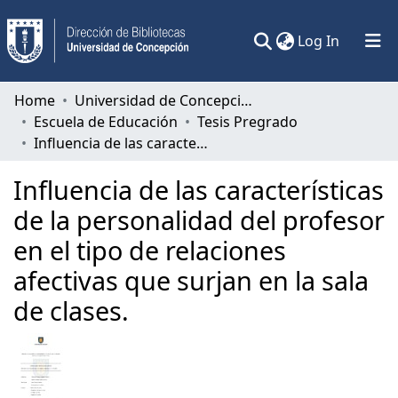
(current)
Log In
Communities & Collections
Home
Universidad de Concepción
Escuela de Educación
Tesis Pregrado
All of DSpace
Influencia de las características de la personalidad del profesor en el tipo de relaciones afectivas que surjan en la sala de clases.
Statistics
Influencia de las características
de la personalidad del profesor
en el tipo de relaciones
afectivas que surjan en la sala
de clases.