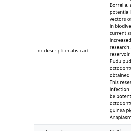
Borrelia,
potential
vectors o
in biodive
current s
increased
research 
dc.description.abstract
reservoir
Pudu puda
octodontu
obtained 
This rese
infection
be potent
octodontu
guinea pi
Anaplasma