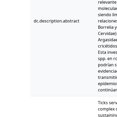
relevante
molecular
siendo lim
dc.description.abstract
relacione
Borrelia 
Cervidae)
Argasidae
cricétido
Esta inve
spp. en r
podrían s
evidencia
transmiti
epidemiol
continúa
Ticks ser
complex c
sustainin