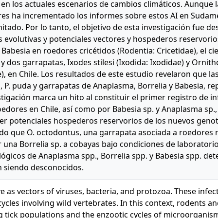
 en los actuales escenarios de cambios climáticos. Aunque 
es ha incrementado los informes sobre estos AI en Sudamér
itado. Por lo tanto, el objetivo de esta investigación fue des
s evolutivas y potenciales vectores y hospederos reservori
y Babesia en roedores cricétidos (Rodentia: Cricetidae), el c
 y dos garrapatas, Ixodes stilesi (Ixodida: Ixodidae) y Orni
), en Chile. Los resultados de este estudio revelaron que 
s, P. puda y garrapatas de Anaplasma, Borrelia y Babesia, 
stigación marca un hito al constituir el primer registro de i
oedores en Chile, así como por Babesia sp. y Anaplasma sp.
er potenciales hospederos reservorios de los nuevos geno
do que O. octodontus, una garrapata asociada a roedores 
r una Borrelia sp. a cobayas bajo condiciones de laboratorio
ógicos de Anaplasma spp., Borrelia spp. y Babesia spp. det
n siendo desconocidos.
ve as vectors of viruses, bacteria, and protozoa. These infec
ycles involving wild vertebrates. In this context, rodents an
g tick populations and the enzootic cycles of microorgani