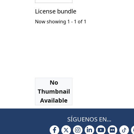
License bundle
Now showing
1 - 1 of 1
No
Collections
Thumbnail
Tesis Doctorado
Available
SÍGUENOS EN...