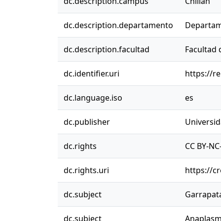
dc.description.campus
Chillán
dc.description.departamento
Departam
dc.description.facultad
Facultad 
dc.identifier.uri
https://r
dc.language.iso
es
dc.publisher
Universi
dc.rights
CC BY-NC-
dc.rights.uri
https://c
dc.subject
Garrapat
dc.subject
Anaplas