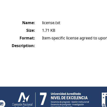
Name:
license.txt
Size:
1.71 KB
Format:
Item-specific license agreed to up
Description: