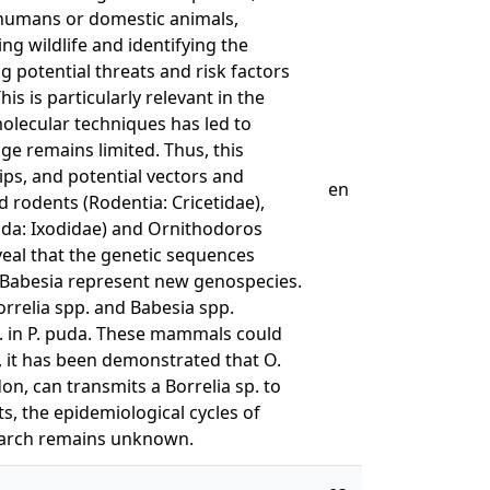
o humans or domestic animals,
ng wildlife and identifying the
g potential threats and risk factors
is is particularly relevant in the
olecular techniques has led to
ge remains limited. Thus, this
ips, and potential vectors and
en
d rodents (Rodentia: Cricetidae),
odida: Ixodidae) and Ornithodoros
eveal that the genetic sequences
nd Babesia represent new genospecies.
orrelia spp. and Babesia spp.
sp. in P. puda. These mammals could
, it has been demonstrated that O.
on, can transmits a Borrelia sp. to
, the epidemiological cycles of
search remains unknown.