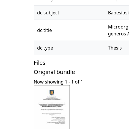
dc.subject
Babesiosi
Microorga
dc.title
géneros A
dc.type
Thesis
Files
Original bundle
Now showing
1 - 1 of 1