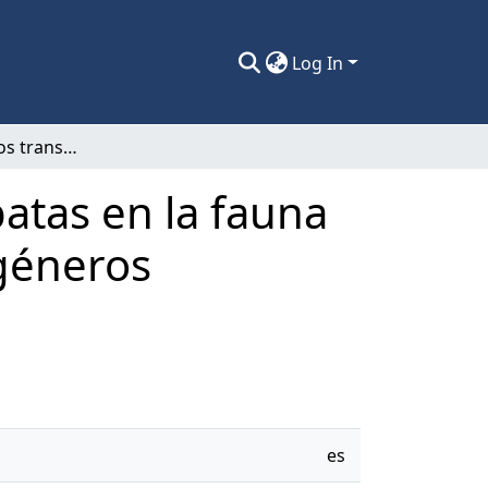
Log In
Microorganismos transmitidos por garrapatas en la fauna silvestre de Chile: nuevos agentes de los géneros Anaplasma, Borrelia y Babesia
atas en la fauna
 géneros
es