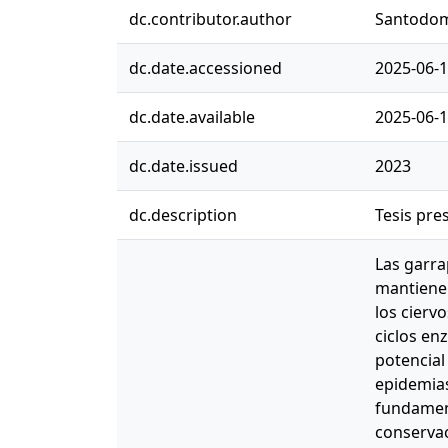
dc.contributor.author
Santodom
dc.date.accessioned
2025-06-1
dc.date.available
2025-06-1
dc.date.issued
2023
dc.description
Tesis pre
Las garra
mantienen
los cierv
ciclos en
potencial
epidemias.
fundament
conservac