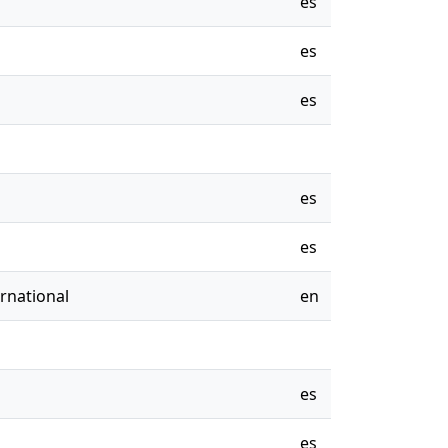
es
es
es
es
es
rnational
en
es
es