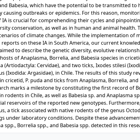
 and Babesia, which have the potential to be transmitted t
ly causing outbreaks or epidemics. For this reason, monitori
f IA is crucial for comprehending their cycles and pinpointin
rsity conservation, as well as in human and animal health. Th
cenarios of climate changes. While the implementation of m
 reports on these IA in South America, our current knowled
aimed to describe the genetic diversity, evolutive relationsh
 hosts of Anaplasma, Borrelia, and Babesia species in criceti
 (Artiodactyla: Cervidae), and two ticks, Ixodes stilesi (Ix
s (Ixodida: Argasidae), in Chile. The results of this study r
in cricetid, P. puda and ticks from Anaplasma, Borrelia, a
arch marks a milestone by constituting the first record of B
 in rodents in Chile, as well as Babesia sp. and Anaplasma 
ial reservoirs of the reported new genotypes. Furthermore
s, a tick associated with native rodents of the genus Octod
gs under laboratory conditions. Despite these advancements
 spp., Borrelia spp., and Babesia spp. detected in this re