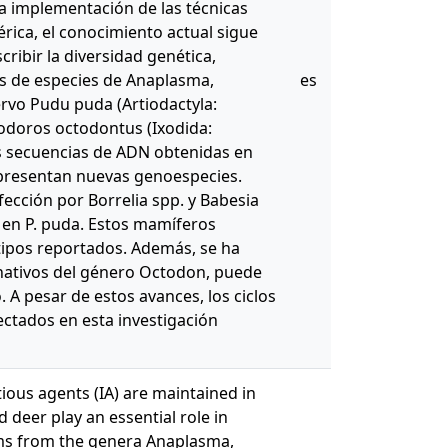
la implementación de las técnicas
ica, el conocimiento actual sigue
cribir la diversidad genética,
os de especies de Anaplasma,
es
iervo Pudu puda (Artiodactyla:
thodoros octodontus (Ixodida:
las secuencias de ADN obtenidas en
representan nuevas genoespecies.
nfección por Borrelia spp. y Babesia
, en P. puda. Estos mamíferos
tipos reportados. Además, se ha
nativos del género Octodon, puede
. A pesar de estos avances, los ciclos
ectados en esta investigación
tious agents (IA) are maintained in
d deer play an essential role in
sms from the genera Anaplasma,