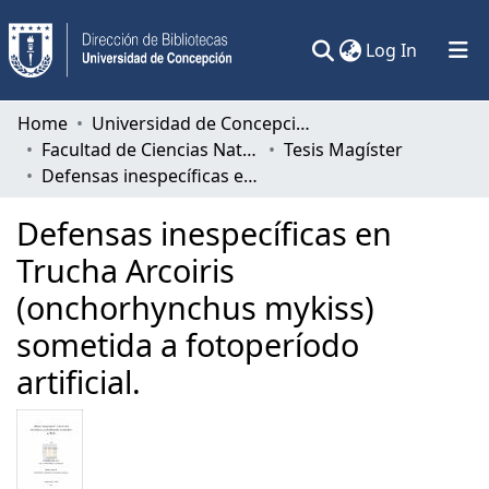
(current)
Log In
Communities & Collections
Home
Universidad de Concepción
Facultad de Ciencias Naturales y Oceanográficas
Tesis Magíster
All of DSpace
Defensas inespecíficas en Trucha Arcoiris (onchorhynchus mykiss) sometida a fotoperíodo artificial.
Statistics
Defensas inespecíficas en
Trucha Arcoiris
(onchorhynchus mykiss)
sometida a fotoperíodo
artificial.