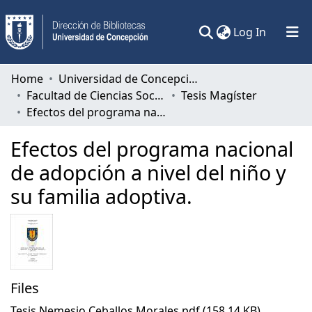
(current)
Log In
Communities & Collections
Home
Universidad de Concepción
Facultad de Ciencias Sociales
Tesis Magíster
All of DSpace
Efectos del programa nacional de adopción a nivel del niño y su familia adoptiva.
Statistics
Efectos del programa nacional
de adopción a nivel del niño y
su familia adoptiva.
Files
Tesis Nemesio Ceballos Morales.pdf
(158.14 KB)