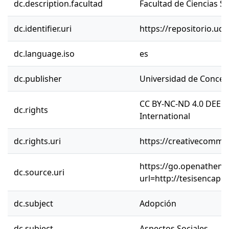
dc.description.facultad
Facultad de Ciencias So
dc.identifier.uri
https://repositorio.ud
dc.language.iso
es
dc.publisher
Universidad de Concep
CC BY-NC-ND 4.0 DEED 
dc.rights
International
dc.rights.uri
https://creativecommon
https://go.openathens.
dc.source.uri
url=http://tesisencap.
dc.subject
Adopción
dc.subject
Aspectos Sociales.