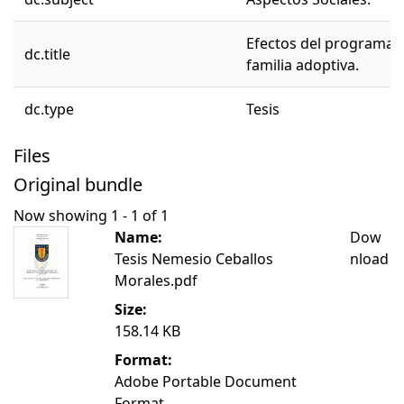
Efectos del programa n
dc.title
familia adoptiva.
dc.type
Tesis
Files
Original bundle
Now showing
1 - 1 of 1
Name:
Dow
Tesis Nemesio Ceballos
nload
Morales.pdf
Size:
158.14 KB
Format:
Adobe Portable Document
Format