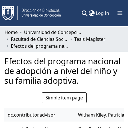
(current)
Log In
Communities & Collections
Home
Universidad de Concepción
Facultad de Ciencias Sociales
Tesis Magíster
All of DSpace
Efectos del programa nacional de adopción a nivel del niño y su familia adoptiva.
Statistics
Efectos del programa nacional
de adopción a nivel del niño y
su familia adoptiva.
Simple item page
dc.contributor.advisor
Witham Kiley, Patricia