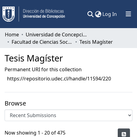
(current)
Log In
Communities & Collections
Home
Universidad de Concepción
Facultad de Ciencias Sociales
Tesis Magíster
All of DSpace
Tesis Magíster
Statistics
Permanent URI for this collection
https://repositorio.udec.cl/handle/11594/220
Browse
Recent Submissions
Now showing
1 - 20 of 475