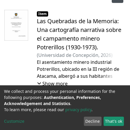
Item
Las Quebradas de la Memoria:
Una cartografía narrativa sobre
el campamento minero
Potrerillos (1930-1973).
(
Universidad de Concepción
,
2026
)
Gamboa Pallauta, Diego
El asentamiento minero industrial
;
Brito Peña,
Alejandra Olga
Potrerillos, ubicado en la III región de
Atacama, albergó a sus habitantes
desde 1918 hasta el año 2000 cuando se
Show more
concretó su desplazamiento ambiental
We collect and process your personal information for the
tras ser declarada zona saturada de
following purposes:
Authentication, Preferences,
Item
Acknowledgement and Statistics
.
contaminación, dejando atrás lugares y
Implementación del Fondo
To learn more, please read our
privacy policy
.
memorias que hoy pretenden ser
Adulto Mayor CVC 8% en Ñuble y
rescatadas del olvido para su
Customize
Decline
That's ok
su alineación con la Política
reivindicación como patrimonio cultural