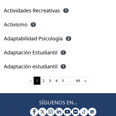
Actividades Recreativas
1
Activismo
1
Adaptabilidad Psicología
2
Adaptación Estudiantil
1
Adaptación estudiantil
1
(current)
«
1
2
3
4
5
...
49
»
SÍGUENOS EN...