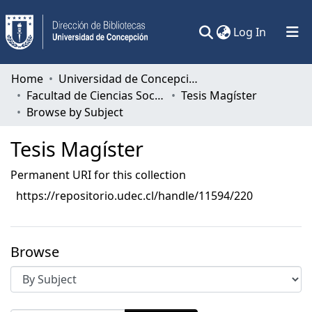
(current)
Log In
Communities & Collections
Home
Universidad de Concepción
Facultad de Ciencias Sociales
Tesis Magíster
All of DSpace
Browse by Subject
Tesis Magíster
Permanent URI for this collection
https://repositorio.udec.cl/handle/11594/220
Browse