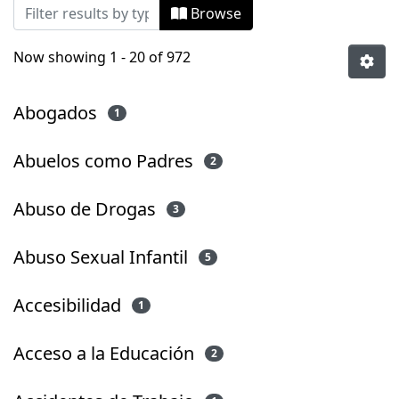
Browsing Tesis Magíster by Subject
Browse
Now showing
1 - 20 of 972
Abogados
1
Abuelos como Padres
2
Abuso de Drogas
3
Abuso Sexual Infantil
5
Accesibilidad
1
Acceso a la Educación
2