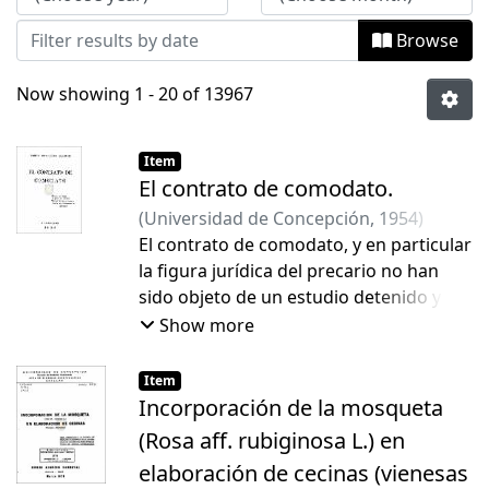
Browse
Now showing
1 - 20 of 13967
Item
El contrato de comodato.
(
Universidad de Concepción
,
1954
)
Saavedra Belmar, Pablo
El contrato de comodato, y en particular
;
Rioseco
Enríquez, Emilio
la figura jurídica del precario no han
sido objeto de un estudio detenido y
sistemático en circunstancias que tanto
Show more
aquel como ésta son de muy frecuente
aplicación práctica. La memoria en
Item
informe cumple así la finalidad de que
Incorporación de la mosqueta
se propuso el autor, en orden a llenar
(Rosa aff. rubiginosa L.) en
este vacío de nuestra literatura jurídica
elaboración de cecinas (vienesas
y lo ha hecho bien.