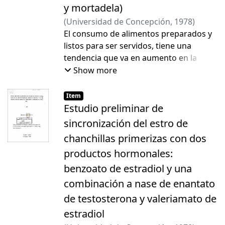
y mortadela)
(
Universidad de Concepción
,
1978
)
Alarcón Sandoval, Sergio
El consumo de alimentos preparados y
listos para ser servidos, tiene una
tendencia que va en aumento en la
población, debido principalmente al
Show more
menos tiempo que se ocupa en su
preparación final.
Item
Los embutidos a base de carne de
Estudio preliminar de
cerdo, tienen una buena adaptación por
sincronización del estro de
los consumidores, ya que poseen un
chanchillas primerizas con dos
umbral de aceptabilidad bastante alto,
productos hormonales:
debido a lo cual se pueden consumir sin
que se produzca rechazo hasta dos a
benzoato de estradiol y una
tres veces por semana.
combinación a nase de enantato
Desde el punto de vista de su
de testosterona y valeriamato de
conservación, interesa su estabilidad.
estradiol
Son productos que por su composición