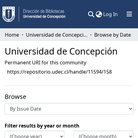
(current)
Log In
Communities & Collections
Home
Universidad de Concepción
Browse by Date
All of DSpace
Universidad de Concepción
Permanent URI for this community
https://repositorio.udec.cl/handle/11594/158
Browse
Browsing Universidad de Concepción by
Filter results by year or month