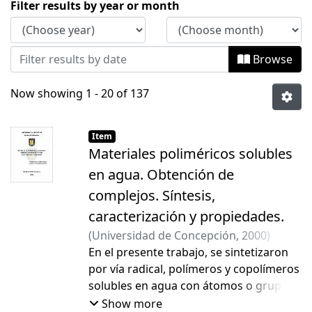
Browsing Tesis Doctorado by Issue Dat
Filter results by year or month
Browse
Now showing
1 - 20 of 137
Item
Materiales poliméricos solubles
en agua. Obtención de
complejos. Síntesis,
caracterización y propiedades.
(
Universidad de Concepción
,
2000
)
Pereira Ulloa, Eduardo Domingo
En el presente trabajo, se sintetizaron
;
Rivas
Quiroz, Bernabé Luis
por vía radical, polímeros y copolímeros
solubles en agua con átomos o grupos
ligantes de metales, tales como: poli(4-
Show more