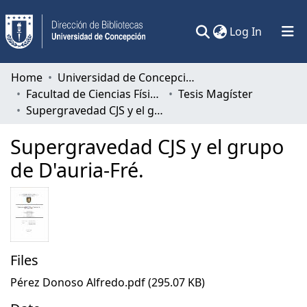
(current)
Log In
Communities & Collections
Home
Universidad de Concepción
Facultad de Ciencias Físicas y Matemáticas
Tesis Magíster
All of DSpace
Supergravedad CJS y el grupo de D'auria-Fré.
Statistics
Supergravedad CJS y el grupo
de D'auria-Fré.
Files
Pérez Donoso Alfredo.pdf
(295.07 KB)