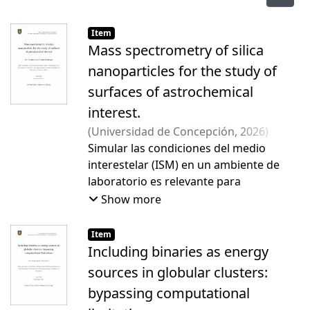
Item
Mass spectrometry of silica
nanoparticles for the study of
surfaces of astrochemical
interest.
(
Universidad de Concepción
,
2026
)
Condeza Rodríguez, Carolina Daniela
Simular las condiciones del medio
;
Solano Palma, Pablo Andrés
interestelar (ISM) en un ambiente de
laboratorio es relevante para
comprender mejor los complejos
Show more
procesos físicos y químicos que
gobiernan la evolución del polvo
Item
cósmico. En este contexto, esta tesis
Including binaries as energy
detalla el desarrollo y caracterización de
sources in globular clusters:
un montaje experimental diseñado para
bypassing computational
simular análogos de granos de polvo,