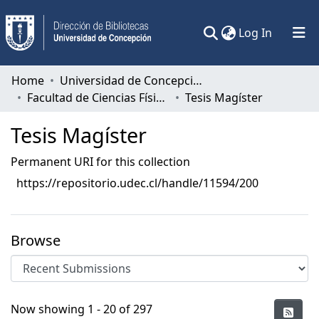
(current)
Log In
Communities & Collections
Home
Universidad de Concepción
Facultad de Ciencias Físicas y Matemáticas
Tesis Magíster
All of DSpace
Tesis Magíster
Statistics
Permanent URI for this collection
https://repositorio.udec.cl/handle/11594/200
Browse
Recent Submissions
Now showing
1 - 20 of 297