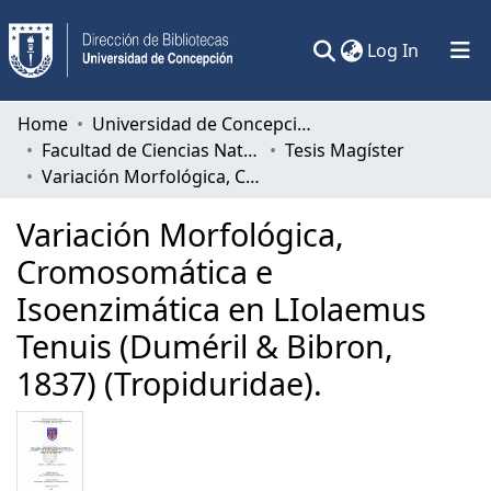
(current)
Log In
Communities & Collections
Home
Universidad de Concepción
Facultad de Ciencias Naturales y Oceanográficas
Tesis Magíster
All of DSpace
Variación Morfológica, Cromosomática e Isoenzimática en LIolaemus Tenuis (Duméril & Bibron, 1837) (Tropiduridae).
Statistics
Variación Morfológica,
Cromosomática e
Isoenzimática en LIolaemus
Tenuis (Duméril & Bibron,
1837) (Tropiduridae).