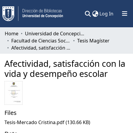
(current)
Log In
Communities & Collections
Home
Universidad de Concepción
Facultad de Ciencias Sociales
Tesis Magíster
All of DSpace
Afectividad, satisfacción con la vida y desempeño escolar
Statistics
Afectividad, satisfacción con la
vida y desempeño escolar
Files
Tesis-Mercado Cristina.pdf
(130.66 KB)