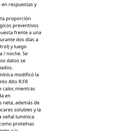
 en respuestas y
inta proporción
ógicos preventivos
uesta frente a una
durante dos días a
trol) y luego
a / noche. Se
Los datos se
iados.
mínica modificó la
nto Alto R:FR
 calor, mientras
da en
is neta, además de
ares solubles y la
 señal lumínica
s como proteínas
nte a la