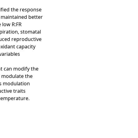
ified the response
 maintained better
e low R:FR
iration, stomatal
duced reproductive
xidant capacity
variables
ght can modify the
y, modulate the
is modulation
tive traits
 temperature.