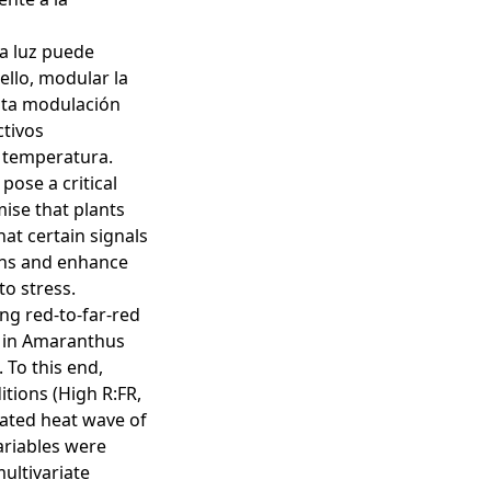
la luz puede
 ello, modular la
Esta modulación
ctivos
a temperatura.
pose a critical
mise that plants
hat certain signals
ons and enhance
o stress.
ing red-to-far-red
es in Amaranthus
 To this end,
itions (High R:FR,
lated heat wave of
ariables were
ultivariate