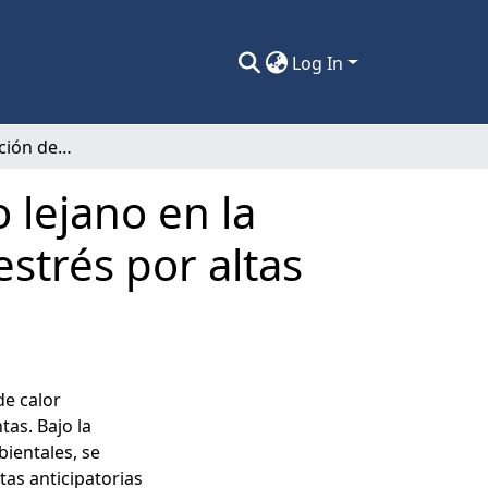
Log In
Efecto de la variación de la razón rojo: rojo lejano en la inducción de respuestas anticipatorias al estrés por altas temperaturas en Amaranthus cruentus L.
o lejano en la
estrés por altas
de calor
tas. Bajo la
ientales, se
as anticipatorias