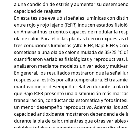
a una condición de estrés y aumentar su desempeño
capacidad de reajuste.
En esta tesis se evaluó si señales lumínicas con dist
entre rojo y rojo lejano (R:FR) inducen estados fisiol
en Amaranthus cruentus capaces de modular la resp
ola de calor. Para ello, las plantas fueron expuestas 
tres condiciones lumínicas (Alto R:FR, Bajo R:FR y Con
sometidas a una ola de calor simulada de 35/25 °C dí
cuantificaron variables fisiológicas y reproductivas. 
analizaron mediante modelos univariados y multivar
En general, los resultados mostraron que la señal lu
respuesta al estrés por alta temperatura. El tratamie
mantuvo mejor desempeño relativo durante la ola de
que Bajo R:FR presentó una disminución más marca
transpiración, conductancia estomática y fotosíntes
un menor desempeño reproductivo. Además, los azúc
capacidad antioxidante mostraron dependencia de la
durante la ola de calor, mientras que otras variable
solubles totales y pigmentos respondieron directame