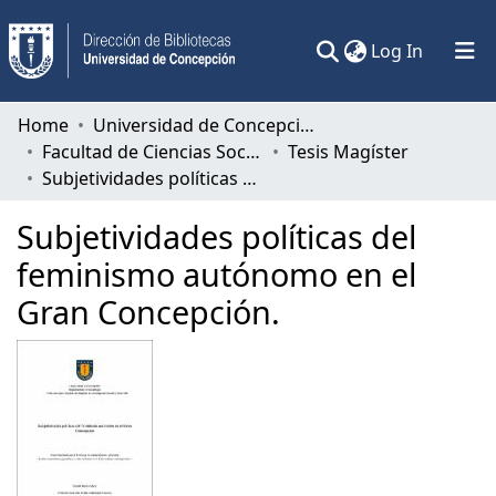
(current)
Log In
Communities & Collections
Home
Universidad de Concepción
Facultad de Ciencias Sociales
Tesis Magíster
All of DSpace
Subjetividades políticas del feminismo autónomo en el Gran Concepción.
Statistics
Subjetividades políticas del
feminismo autónomo en el
Gran Concepción.