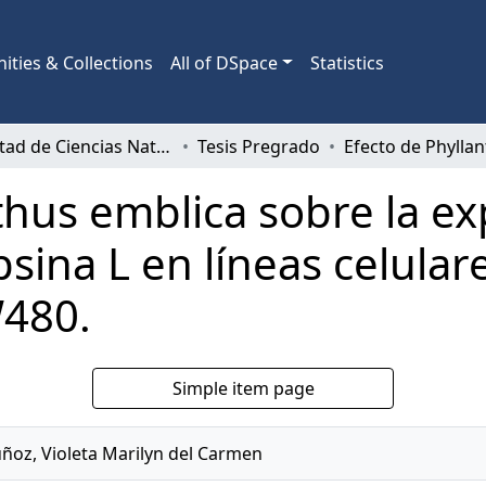
ties & Collections
All of DSpace
Statistics
Facultad de Ciencias Naturales y Oceanográficas
Tesis Pregrado
thus emblica sobre la ex
psina L en líneas celular
480.
Simple item page
oz, Violeta Marilyn del Carmen