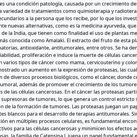
 es una condición patología, causada por un crecimiento de
na variedad de tratamientos como quimioterapia y radioter
ecundarios a la persona que los recibe, por lo que los inv
te nuevas alternativas, como es la medicina ayurveda, que 
a de la India, que tienen como finalidad el uso de plantas me
más conocida como Amalaki. El extracto del fruto de esta 
matorias, antioxidante, antitumorales, entre otros. Se ha 
 viabilidad, proliferación e induce la muerte de células cance
n varios tipos de cáncer como mama, cervicouterino y colorr
ostrado un aumento en la expresión de proteasas, las cual
n de diversos procesos biológicos, como el cáncer, donde c
tumoral, además de promover el crecimiento de los tumore
s de las células cancerosas. En el cáncer las proteasas part
 supresoras de tumores, lo que genera un control estricto s
n de la formación de tumores. Las proteasas juegan un pap
es blancos para el desarrollo de terapias antitumorales. S
ción en múltiples procesos celulares, es fundamental enco
ctivos para las células cancerosas y minimicen los efectos 
asas, la familia de Catepsina L juega un papel fundamental 