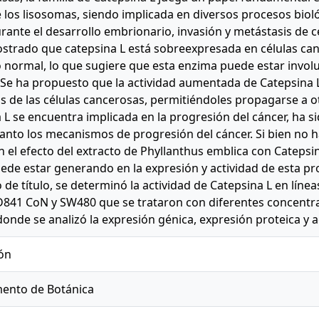
 los lisosomas, siendo implicada en diversos procesos bio
urante el desarrollo embrionario, invasión y metástasis de 
trado que catepsina L está sobreexpresada en células ca
o normal, lo que sugiere que esta enzima puede estar invol
 Se ha propuesto que la actividad aumentada de Catepsina L 
s de las células cancerosas, permitiéndoles propagarse a o
 L se encuentra implicada en la progresión del cáncer, ha s
anto los mecanismos de progresión del cáncer. Si bien no h
n el efecto del extracto de Phyllanthus emblica con Catepsin
ede estar generando en la expresión y actividad de esta pro
de título, se determinó la actividad de Catepsina L en líneas
841 CoN y SW480 que se trataron con diferentes concentra
donde se analizó la expresión génica, expresión proteica y a
ón
ento de Botánica