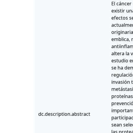
El cáncer
existir u
efectos s
actualmen
originari
emblica, 
antiinfla
altera la
estudio e
se ha dem
regulació
invasión 
metástasi
proteínas
prevenció
important
dc.description.abstract
participa
sean sele
las prote