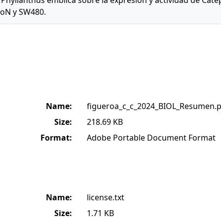
 Phyllanthus emblica sobre la expresión y actividad de Catep
oN y SW480.
Name:
figueroa_c_c_2024_BIOL_Resumen.p
Size:
218.69 KB
Format:
Adobe Portable Document Format
Name:
license.txt
Size:
1.71 KB