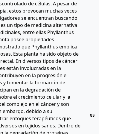
scontrolado de células. A pesar de
apia, estos provocan muchas veces
estigadores se encuentran buscando
es un tipo de medicina alternativa
dicinales, entre ellas Phyllanthus
planta posee propiedades
demostrado que Phyllanthus emblica
rosas. Esta planta ha sido objeto de
ectal. En diversos tipos de cáncer
es están involucradas en la
ontribuyen en la progresión e
s y fomentar la formación de
icipan en la degradación de
obre el crecimiento celular y la
el complejo en el cáncer y son
in embargo, debido a su
es
ntrar enfoques terapéuticos que
adversos en tejidos sanos. Dentro de
en la degradación de proteínas