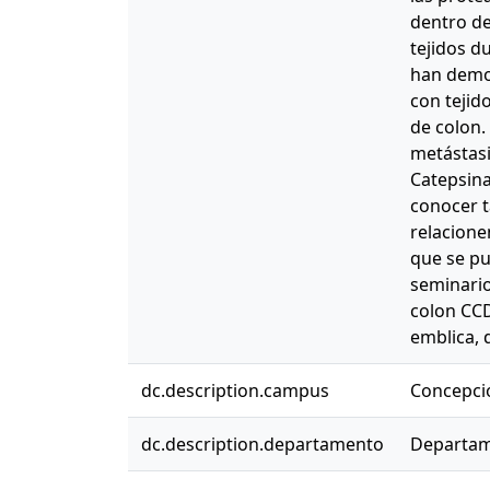
dentro de
tejidos d
han demos
con tejid
de colon.
metástasi
Catepsina
conocer t
relacione
que se pu
seminario 
colon CCD
emblica, 
dc.description.campus
Concepci
dc.description.departamento
Departam