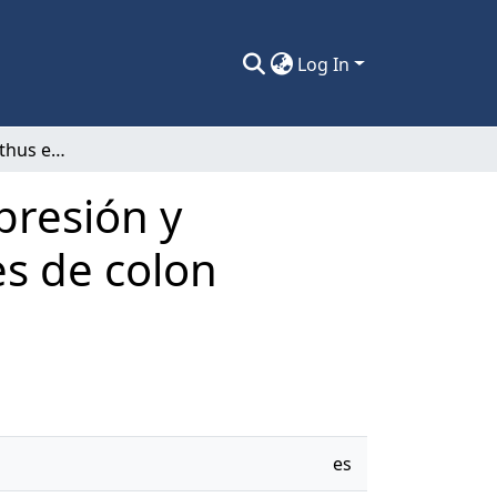
Log In
Efecto de Phyllanthus emblica sobre la expresión y actividad de Catepsina L en líneas celulares de colon CCD841 CoN y SW480.
presión y
es de colon
es