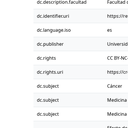
dc.description.facultad
Facultad 
dc.identifier.uri
https://r
dc.language.iso
es
dc.publisher
Universi
dc.rights
CC BY-NC-
dc.rights.uri
https://c
dc.subject
Cáncer
dc.subject
Medicina 
dc.subject
Medicina