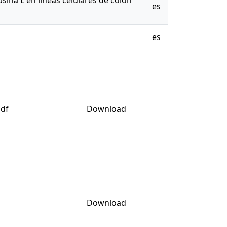
sina L en líneas celulares de colon
es
es
df
Download
Download