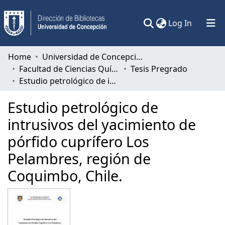
(current)
Log In
Communities & Collections
Home
Universidad de Concepción
Facultad de Ciencias Químicas
Tesis Pregrado
All of DSpace
Estudio petrológico de intrusivos del yacimiento de pórfido cuprífero Los Pelambres, región de Coquimbo, Chile.
Statistics
Estudio petrológico de
intrusivos del yacimiento de
pórfido cuprífero Los
Pelambres, región de
Coquimbo, Chile.