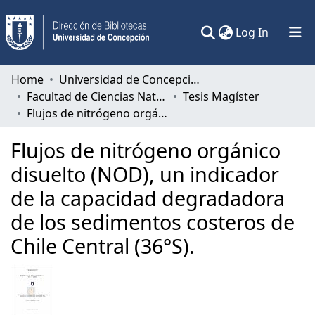
(current)
Log In
Communities & Collections
Home
Universidad de Concepción
Facultad de Ciencias Naturales y Oceanográficas
Tesis Magíster
All of DSpace
Flujos de nitrógeno orgánico disuelto (NOD), un indicador de la capacidad degradadora de los sedimentos costeros de Chile Central (36°S).
Statistics
Flujos de nitrógeno orgánico
disuelto (NOD), un indicador
de la capacidad degradadora
de los sedimentos costeros de
Chile Central (36°S).