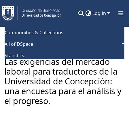
Log In
Communities & Collections
Home
Universidad de Concepción
Facultad de Humanidades y Arte
Tesis Pregrado
All of DSpace
Las exigencias del mercado laboral para traductores de la Universidad de Concepción: una encuesta para el análisis y el progreso.
Statistics
Las exigencias del mercado
laboral para traductores de la
Universidad de Concepción:
una encuesta para el análisis y
el progreso.