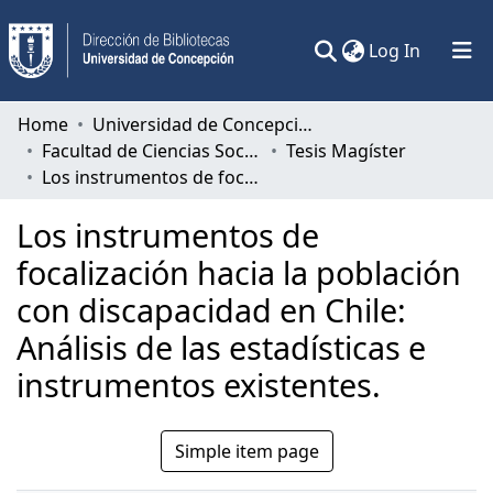
(current)
Log In
Communities & Collections
Home
Universidad de Concepción
Facultad de Ciencias Sociales
Tesis Magíster
All of DSpace
Los instrumentos de focalización hacia la población con discapacidad en Chile: Análisis de las estadísticas e instrumentos existentes.
Statistics
Los instrumentos de
focalización hacia la población
con discapacidad en Chile:
Análisis de las estadísticas e
instrumentos existentes.
Simple item page