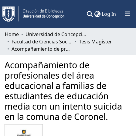
(current)
Log In
Communities & Collections
Home
Universidad de Concepción
Facultad de Ciencias Sociales
Tesis Magíster
All of DSpace
Acompañamiento de profesionales del área educacional a familias de estudiantes de educación media con un intento suicida en la comuna de Coronel.
Statistics
Acompañamiento de
profesionales del área
educacional a familias de
estudiantes de educación
media con un intento suicida
en la comuna de Coronel.