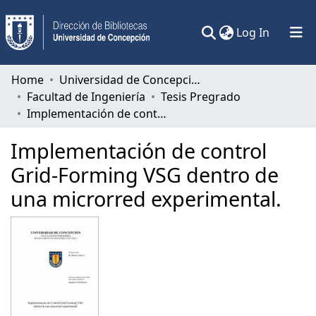
(current)
Log In
Communities & Collections
Home
Universidad de Concepción
Facultad de Ingeniería
Tesis Pregrado
All of DSpace
Implementación de control Grid-Forming VSG dentro de una microrred experimental.
Statistics
Implementación de control
Grid-Forming VSG dentro de
una microrred experimental.