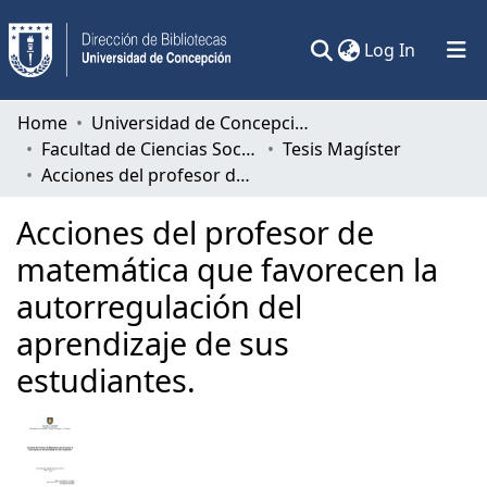
(current)
Log In
Communities & Collections
Home
Universidad de Concepción
Facultad de Ciencias Sociales
Tesis Magíster
All of DSpace
Acciones del profesor de matemática que favorecen la autorregulación del aprendizaje de sus estudiantes.
Statistics
Acciones del profesor de
matemática que favorecen la
autorregulación del
aprendizaje de sus
estudiantes.