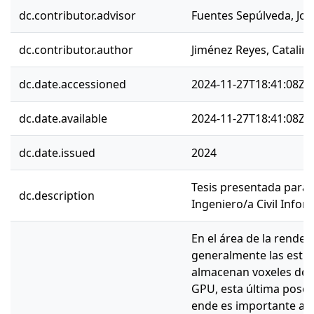
dc.contributor.advisor
Fuentes Sepúlveda, Jos
dc.contributor.author
Jiménez Reyes, Catalina
dc.date.accessioned
2024-11-27T18:41:08Z
dc.date.available
2024-11-27T18:41:08Z
dc.date.issued
2024
Tesis presentada para o
dc.description
Ingeniero/a Civil Infor
En el área de la render
generalmente las estr
almacenan voxeles deb
GPU, esta última pose
ende es importante ap