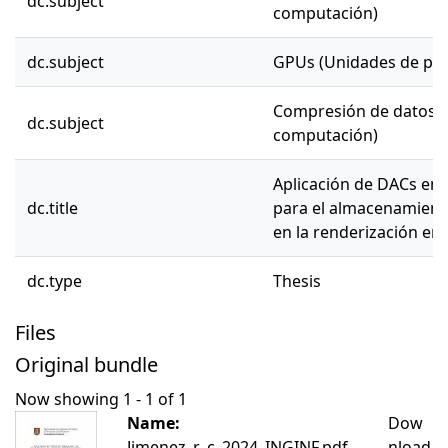
dc.subject
computación)
dc.subject
GPUs (Unidades de pro
Compresión de datos (C
dc.subject
computación)
Aplicación de DACs en
dc.title
para el almacenamient
en la renderización en 
dc.type
Thesis
Files
Original bundle
Now showing
1 - 1 of 1
Name:
Dow
Jimenez_r_c_2024_INGINF.pdf
nload