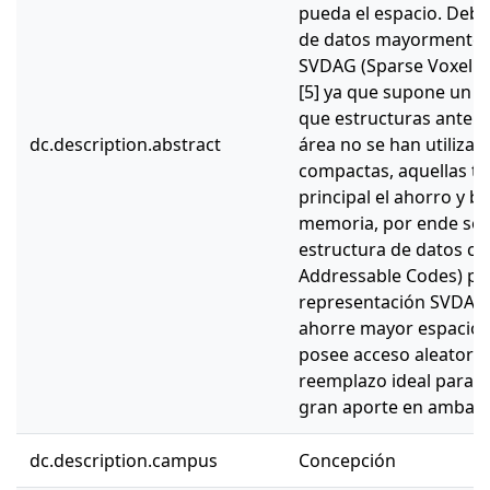
pueda el espacio. Debid
de datos mayormente ut
SVDAG (Sparse Voxel Di
[5] ya que supone un 
que estructuras anterio
dc.description.abstract
área no se han utiliza
compactas, aquellas t
principal el ahorro y b
memoria, por ende se p
estructura de datos co
Addressable Codes) par
representación SVDAG 
ahorre mayor espacio. 
posee acceso aleatorio
reemplazo ideal para 
gran aporte en ambas 
dc.description.campus
Concepción