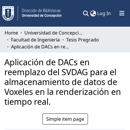
(current)
Log In
Communities & Collections
Home
Universidad de Concepción
Facultad de Ingeniería
Tesis Pregrado
All of DSpace
Aplicación de DACs en reemplazo del SVDAG para el almacenamiento de datos de Voxeles en la renderización en tiempo real.
Statistics
Aplicación de DACs en
reemplazo del SVDAG para el
almacenamiento de datos de
Voxeles en la renderización en
tiempo real.
Simple item page