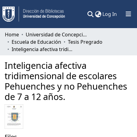
(current)
Log In
Communities & Collections
Home
Universidad de Concepción
Escuela de Educación
Tesis Pregrado
All of DSpace
Inteligencia afectiva tridimensional de escolares Pehuenches y no Pehuenches de 7 a 12 años.
Statistics
Inteligencia afectiva
tridimensional de escolares
Pehuenches y no Pehuenches
de 7 a 12 años.
Files