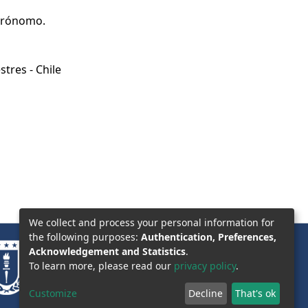
Agrónomo.
estres - Chile
We collect and process your personal information for
the following purposes:
Authentication, Preferences,
Acknowledgement and Statistics
.
To learn more, please read our
privacy policy
.
Customize
Decline
That's ok