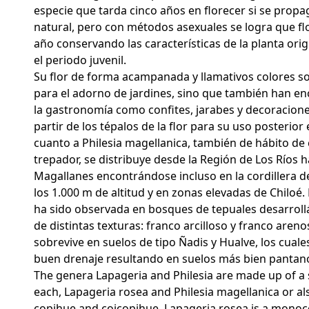
especie que tarda cinco años en florecer si se prop
natural, pero con métodos asexuales se logra que fl
año conservando las características de la planta orig
el periodo juvenil.
Su flor de forma acampanada y llamativos colores s
para el adorno de jardines, sino que también han en
la gastronomía como confites, jarabes y decoracion
partir de los tépalos de la flor para su uso posterior 
cuanto a Philesia magellanica, también de hábito de
trepador, se distribuye desde la Región de Los Ríos h
Magallanes encontrándose incluso en la cordillera d
los 1.000 m de altitud y en zonas elevadas de Chiloé. 
ha sido observada en bosques de tepuales desarrol
de distintas texturas: franco arcilloso y franco areno
sobrevive en suelos de tipo Ñadis y Hualve, los cual
buen drenaje resultando en suelos más bien pantan
The genera Lapageria and Philesia are made up of a 
each, Lapageria rosea and Philesia magellanica or a
copihue and coicopihue. Lapageria rosea is a mono