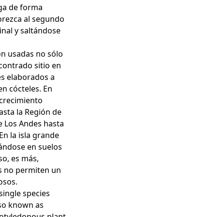
aga de forma
orezca al segundo
inal y saltándose
on usadas no sólo
contrado sitio en
es elaborados a
en cócteles. En
 crecimiento
asta la Región de
e Los Andes hasta
En la isla grande
lándose en suelos
so, es más,
es no permiten un
osos.
single species
lso known as
cotyledonous plant