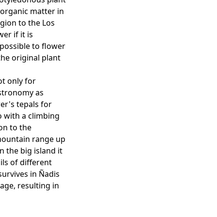
n organic matter in
gion to the Los
er if it is
possible to flower
the original plant
ot only for
astronomy as
r's tepals for
so with a climbing
on to the
mountain range up
 the big island it
ls of different
survives in Ñadis
age, resulting in