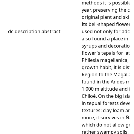
methods it is possible 
year, preserving the cha
original plant and skip
Its bell-shaped flower 
dc.description.abstract
used not only for ador
also found a place in 
syrups and decoration
flower's tepals for later
Philesia magellanica, a
growth habit, it is dis
Region to the Magallan
found in the Andes mo
1,000 m altitude and in
Chiloé. On the big isla
in tepual forests develo
textures: clay loam an
more, it survives in Ña
which do not allow goo
rather swampy soils.