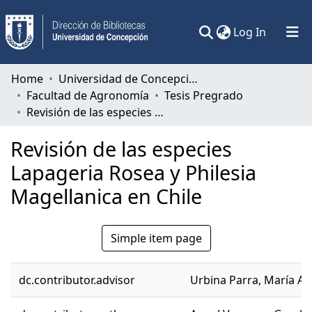
(current)
Log In
Communities & Collections
Home
Universidad de Concepción
Facultad de Agronomía
Tesis Pregrado
All of DSpace
Revisión de las especies Lapageria Rosea y Philesia Magellanica en Chile
Statistics
Revisión de las especies
Lapageria Rosea y Philesia
Magellanica en Chile
Simple item page
dc.contributor.advisor
Urbina Parra, María An