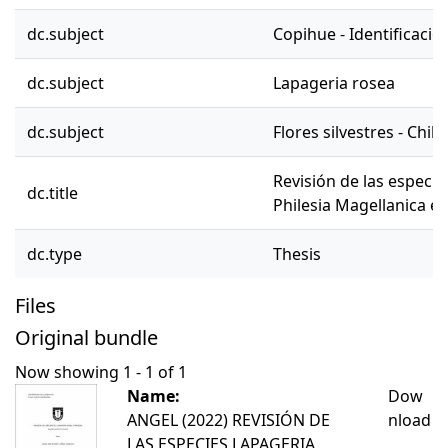
dc.subject
Copihue - Identificació
dc.subject
Lapageria rosea
dc.subject
Flores silvestres - Chile
Revisión de las especi
dc.title
Philesia Magellanica en
dc.type
Thesis
Files
Original bundle
Now showing
1 - 1 of 1
Name:
Dow
ANGEL (2022) REVISIÓN DE
nload
LAS ESPECIES LAPAGERIA