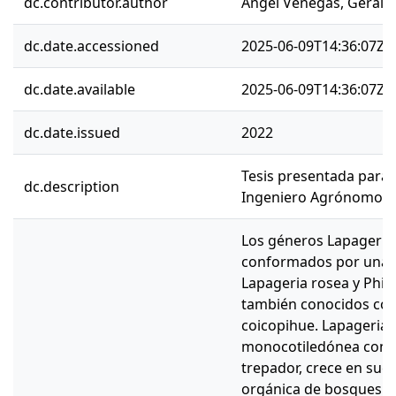
dc.contributor.author
Angel Venegas, Geraldi
dc.date.accessioned
2025-06-09T14:36:07Z
dc.date.available
2025-06-09T14:36:07Z
dc.date.issued
2022
Tesis presentada para o
dc.description
Ingeniero Agrónomo.
Los géneros Lapageria 
conformados por una s
Lapageria rosea y Phil
también conocidos co
coicopihue. Lapageria 
monocotiledónea con h
trepador, crece en suel
orgánica de bosques 