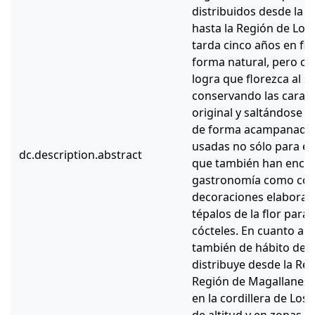
distribuidos desde la 
hasta la Región de Los 
tarda cinco años en flo
forma natural, pero c
logra que florezca al 
conservando las caracte
original y saltándose el
de forma acampanada y
usadas no sólo para el
dc.description.abstract
que también han encont
gastronomía como confi
decoraciones elaborado
tépalos de la flor para
cócteles. En cuanto a P
también de hábito de c
distribuye desde la Reg
Región de Magallanes 
en la cordillera de Los