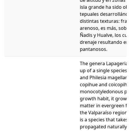
de altitud y en zonas e
isla grande ha sido ob
tepuales desarrollándo
distintas texturas: fran
arenoso, es más, sobre
Ñadis y Hualve, los cu
drenaje resultando en 
pantanosos.
The genera Lapageria 
up of a single species 
and Philesia magellani
copihue and coicopihue
monocotyledonous plan
growth habit, it grows i
matter in evergreen fo
the Valparaíso region t
is a species that takes f
propagated naturally, 