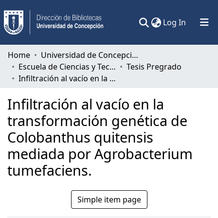
(current)
Log In
Communities & Collections
Home
Universidad de Concepción
Escuela de Ciencias y Tecnologías
Tesis Pregrado
All of DSpace
Infiltración al vacío en la transformación genética de Colobanthus quitensis mediada por Agrobacterium tumefaciens.
Statistics
Infiltración al vacío en la
transformación genética de
Colobanthus quitensis
mediada por Agrobacterium
tumefaciens.
Simple item page