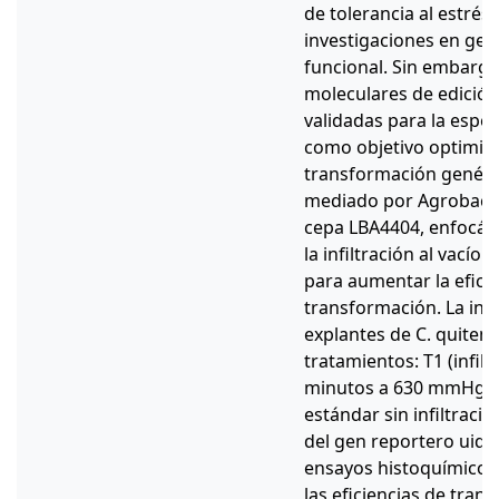
de tolerancia al estrés
investigaciones en gen
funcional. Sin embargo
moleculares de edición
validadas para la espec
como objetivo optimiz
transformación genétic
mediado por Agrobact
cepa LBA4404, enfocánd
la infiltración al vací
para aumentar la eficie
transformación. La inve
explantes de C. quiten
tratamientos: T1 (infilt
minutos a 630 mmHg) y
estándar sin infiltració
del gen reportero uidA
ensayos histoquímicos
las eficiencias de tran