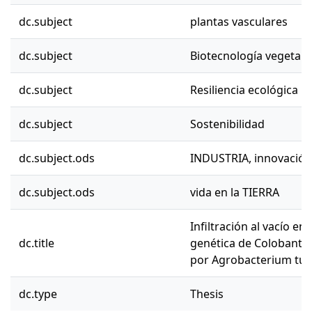
dc.subject
plantas vasculares
dc.subject
Biotecnología vegetal
dc.subject
Resiliencia ecológica
dc.subject
Sostenibilidad
dc.subject.ods
INDUSTRIA, innovación,
dc.subject.ods
vida en la TIERRA
Infiltración al vacío en
dc.title
genética de Colobanth
por Agrobacterium tum
dc.type
Thesis