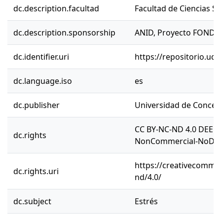
dc.description.facultad
Facultad de Ciencias So
dc.description.sponsorship
ANID, Proyecto FONDE
dc.identifier.uri
https://repositorio.ud
dc.language.iso
es
dc.publisher
Universidad de Concep
CC BY-NC-ND 4.0 DEED 
dc.rights
NonCommercial-NoDeriv
https://creativecommon
dc.rights.uri
nd/4.0/
dc.subject
Estrés