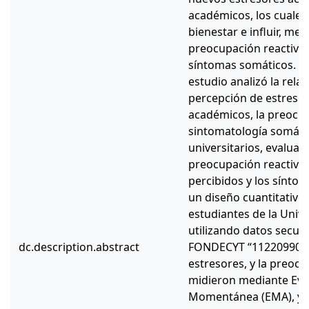
académicos, los cuales
bienestar e influir, me
preocupación reactiva 
síntomas somáticos. En
estudio analizó la relac
percepción de estreso
académicos, la preocup
sintomatología somáti
universitarios, evaluan
preocupación reactiva 
percibidos y los síntom
un diseño cuantitativo 
estudiantes de la Univ
utilizando datos secun
dc.description.abstract
FONDECYT “11220990”. 
estresores, y la preocu
midieron mediante Eva
Momentánea (EMA), y l