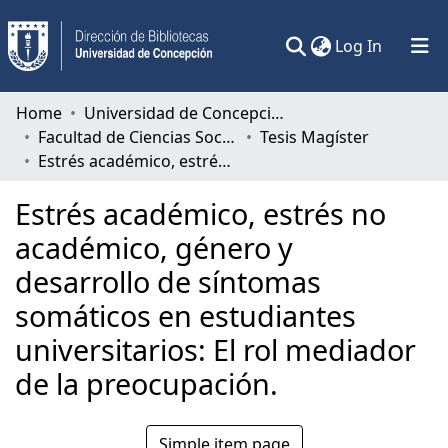
(current)
Log In
Communities & Collections
Home
Universidad de Concepción
Facultad de Ciencias Sociales
Tesis Magíster
All of DSpace
Estrés académico, estrés no académico, género y desarrollo de síntomas somáticos en estudiantes universitarios: El rol mediador de la preocupación.
Statistics
Estrés académico, estrés no
académico, género y
desarrollo de síntomas
somáticos en estudiantes
universitarios: El rol mediador
de la preocupación.
Simple item page