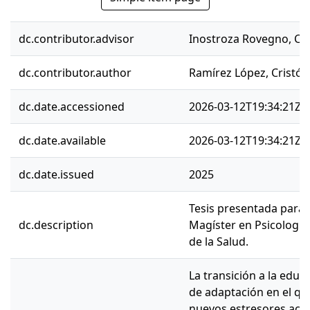
dc.contributor.advisor
Inostroza Rovegno, Car
dc.contributor.author
Ramírez López, Cristóba
dc.date.accessioned
2026-03-12T19:34:21Z
dc.date.available
2026-03-12T19:34:21Z
dc.date.issued
2025
Tesis presentada para 
dc.description
Magíster en Psicología
de la Salud.
La transición a la educ
de adaptación en el qu
nuevos estresores aca