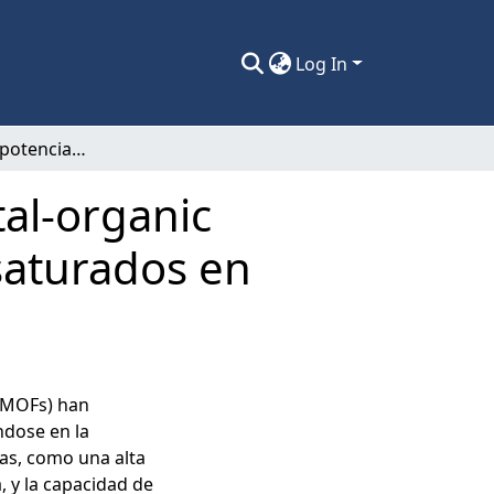
Log In
Exploración del potencial catalítico de metal-organic frameworks con sitios de coordinación insaturados en síntesis orgánica.
tal-organic
saturados en
 (MOFs) han
ndose en la
as, como una alta
, y la capacidad de