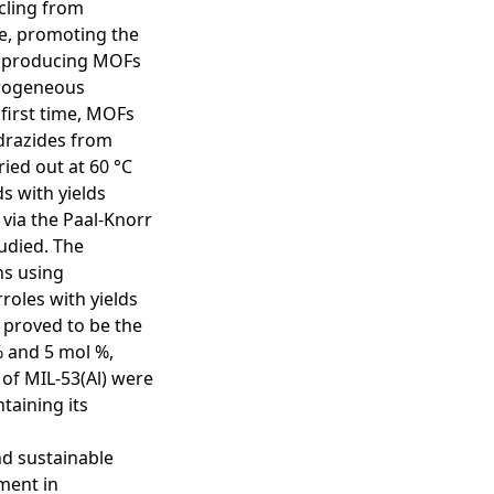
ycling from
le, promoting the
of producing MOFs
erogeneous
 first time, MOFs
ydrazides from
ied out at 60 °C
s with yields
 via the Paal-Knorr
udied. The
ns using
roles with yields
 proved to be the
% and 5 mol %,
y of MIL-53(Al) were
taining its
and sustainable
ement in