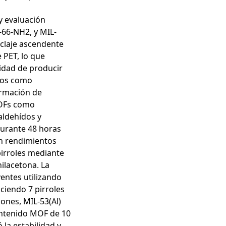
 y evaluación
-66-NH2, y MIL-
ciclaje ascendente
e PET, lo que
lidad de producir
dos como
ormación de
MOFs como
 aldehídos y
durante 48 horas
on rendimientos
pirroles mediante
nilacetona. La
ventes utilizando
ciendo 7 pirroles
ones, MIL-53(Al)
ontenido MOF de 10
la estabilidad y