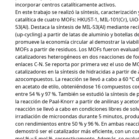
incorporar centros catalíticamente activos.
En este trabajo se realizó la síntesis, caracterización
catalítica de cuatro MOFs: HKUST-1, MIL-101(Cr), UiO
53(Al). Destaca la síntesis de MIL-53(Al) mediante re
(up-cycling) a partir de latas de aluminio y botellas d
promueve la economía circular al demostrar la viabi
MOFs a partir de residuos. Los MOFs fueron evalua
catalizadores heterogéneos en dos reacciones de f
enlaces C-N. Se reporta por primera vez el uso de 
catalizadores en la síntesis de hidracidas a partir de
azocompuestos. La reacción se llevó a cabo a 60 °C 
en acetato de etilo, obteniéndose 16 compuestos c
entre 54 % y 97 %. También se estudió la síntesis de 
la reacción de Paal-Knorr a partir de anilinas y aceto
reacción se llevó a cabo en condiciones libres de sol
irradiación de microondas durante 5 minutos, produ
con rendimientos entre 50 % y 96 %. En ambas reacci
demostró ser el catalizador más eficiente, con un c
mol % y 5 mol %, respectivamente. Además, se evaluó 