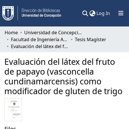
(current)
Log In
Communities & Collections
Home
Universidad de Concepción
Facultad de Ingeniería Agrícola
Tesis Magíster
All of DSpace
Evaluación del látex del fruto de papayo (vasconcella cundinamarcensis) como modificador de gluten de trigo
Statistics
Evaluación del látex del fruto
de papayo (vasconcella
cundinamarcensis) como
modificador de gluten de trigo
Files