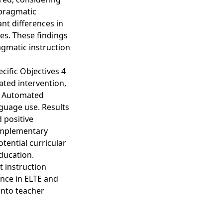
apragmatic
ant differences in
zes. These findings
agmatic instruction
cific Objectives 4
ated intervention,
of Automated
nguage use. Results
 positive
complementary
tential curricular
ducation.
t instruction
nce in ELTE and
into teacher