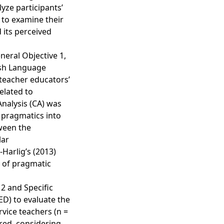
yze participants’
 to examine their
 its perceived
eneral Objective 1,
ish Language
 teacher educators’
elated to
Analysis (CA) was
 pragmatics into
tween the
lar
-Harlig’s (2013)
y of pragmatic
2 and Specific
ED) to evaluate the
rvice teachers (n =
ered, considering