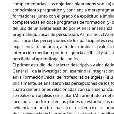
complementarias. Los objetivos planteados son: (a) e
conocimiento pragmático y conciencia metapragmáti
formadores, junto con el grado de explicitud e impli
competencias en doce programas de formación; y (b)
del uso de un avatar asistido por IA en la enseñanza
pragmalingüísticas de persuasión. Asimismo, c) Asi
analizaron las percepciones de los participantes res
experiencia tecnológica, a fin de examinar la valorac
interacción mediado por inteligencia artificial y su c
percibida al aprendizaje del inglés.
El primer estudio, de carácter descriptivo y vinculado
General 1 de la investigación, examinó la integració
en la Formación Inicial de Profesores de Inglés (FIPI) 
Inicialmente, se analizaron las percepciones de los
cuatro dimensiones relacionadas con su enseñanza.
se realizó un análisis curricular (AC) orientado a det
incorporación formal en los planes de estudio. Los r
evidenciaron una brecha estructural entre el recono
de la relevancia de la pragmática y su institucionaliza