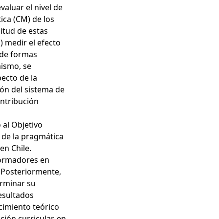
valuar el nivel de
ca (CM) de los
citud de estas
 medir el efecto
 de formas
mismo, se
pecto de la
ión del sistema de
ontribución
 al Objetivo
n de la pragmática
en Chile.
 formadores en
 Posteriormente,
erminar su
esultados
cimiento teórico
ción curricular, en