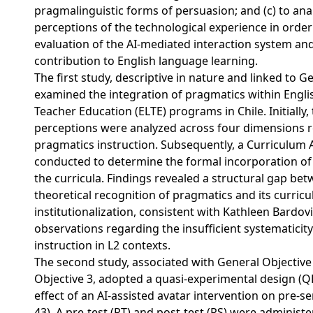
pragmalinguistic forms of persuasion; and (c) to anal
perceptions of the technological experience in order
evaluation of the AI-mediated interaction system and
contribution to English language learning.
The first study, descriptive in nature and linked to G
examined the integration of pragmatics within Engl
Teacher Education (ELTE) programs in Chile. Initially,
perceptions were analyzed across four dimensions r
pragmatics instruction. Subsequently, a Curriculum 
conducted to determine the formal incorporation of
the curricula. Findings revealed a structural gap be
theoretical recognition of pragmatics and its curricu
institutionalization, consistent with Kathleen Bardovi
observations regarding the insufficient systematicit
instruction in L2 contexts.
The second study, associated with General Objective 
Objective 3, adopted a quasi-experimental design (Q
effect of an AI-assisted avatar intervention on pre-se
43). A pre-test (PT) and post-test (PS) were administ