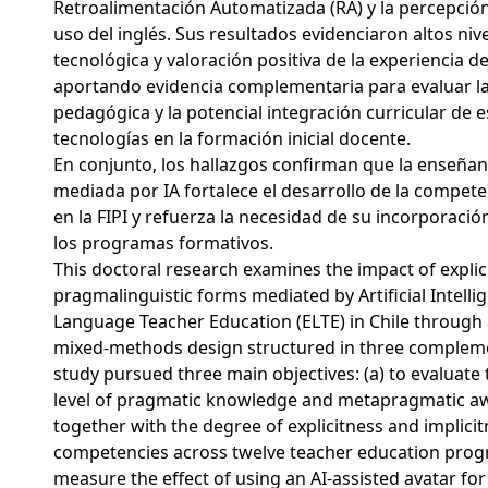
Retroalimentación Automatizada (RA) y la percepció
uso del inglés. Sus resultados evidenciaron altos niv
tecnológica y valoración positiva de la experiencia d
aportando evidencia complementaria para evaluar la 
pedagógica y la potencial integración curricular de e
tecnologías en la formación inicial docente.
En conjunto, los hallazgos confirman que la enseñanz
mediada por IA fortalece el desarrollo de la compet
en la FIPI y refuerza la necesidad de su incorporació
los programas formativos.
This doctoral research examines the impact of explici
pragmalinguistic forms mediated by Artificial Intellig
Language Teacher Education (ELTE) in Chile through 
mixed-methods design structured in three complem
study pursued three main objectives: (a) to evaluate
level of pragmatic knowledge and metapragmatic a
together with the degree of explicitness and implicit
competencies across twelve teacher education progr
measure the effect of using an AI-assisted avatar fo