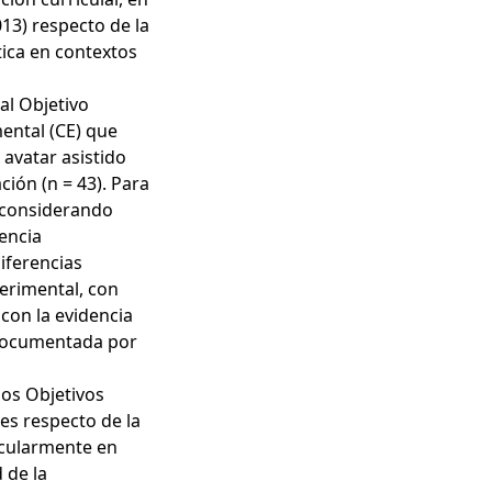
013) respecto de la
tica en contextos
al Objetivo
ental (CE) que
avatar asistido
ación (n = 43). Para
), considerando
encia
iferencias
perimental, con
con la evidencia
 documentada por
 los Objetivos
les respecto de la
ticularmente en
d de la