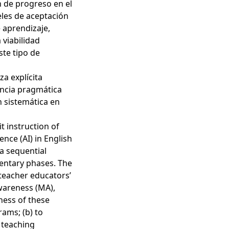
n de progreso en el
eles de aceptación
e aprendizaje,
viabilidad
ste tipo de
a explícita
encia pragmática
n sistemática en
t instruction of
ence (AI) in English
a sequential
entary phases. The
 teacher educators’
wareness (MA),
ness of these
ams; (b) to
r teaching