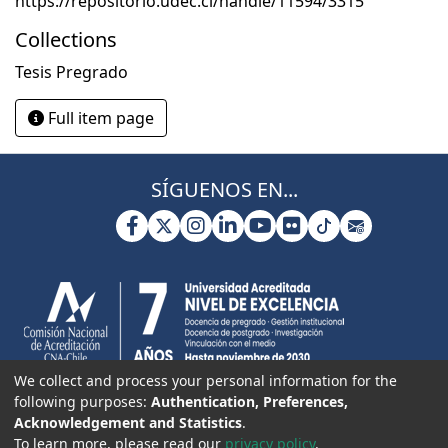
https://repositorio.udec.cl/handle/11594/3315
Collections
Tesis Pregrado
Full item page
SÍGUENOS EN...
We collect and process your personal information for the
following purposes:
Authentication, Preferences,
Acknowledgement and Statistics
.
To learn more, please read our
privacy policy
.