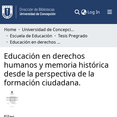
(current)
Log In
Communities & Collections
Home
Universidad de Concepción
Escuela de Educación
Tesis Pregrado
All of DSpace
Educación en derechos humanos y memoria histórica desde la perspectiva de la formación ciudadana.
Statistics
Educación en derechos
humanos y memoria histórica
desde la perspectiva de la
formación ciudadana.
Files