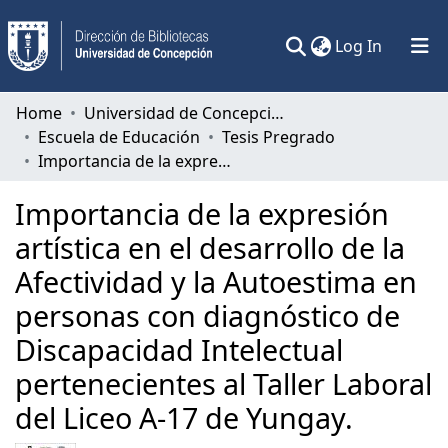
(current)
Log In
Communities & Collections
Home
Universidad de Concepción
Escuela de Educación
Tesis Pregrado
All of DSpace
Importancia de la expresión artística en el desarrollo de la Afectividad y la Autoestima en personas con diagnóstico de Discapacidad Intelectual pertenecientes al Taller Laboral del Liceo A-17 de Yungay.
Statistics
Importancia de la expresión
artística en el desarrollo de la
Afectividad y la Autoestima en
personas con diagnóstico de
Discapacidad Intelectual
pertenecientes al Taller Laboral
del Liceo A-17 de Yungay.