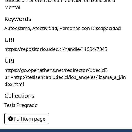
Educación Diferencial con Mención en Deficiencia
Mental
Keywords
Autoestima
,
Afectividad
,
Personas con Discapacidad
URI
https://repositorio.udec.cl/handle/11594/7045
URI
https://go.openathens.net/redirector/udec.cl?
url=http://tesisencap.udec.cl/los_angeles/lizama_a_j/in
dex.html
Collections
Tesis Pregrado
Full item page