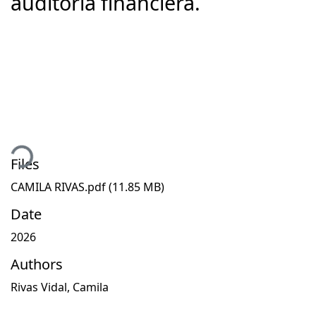
auditoría financiera.
ding...
Files
CAMILA RIVAS.pdf
(11.85 MB)
Date
2026
Authors
Rivas Vidal, Camila