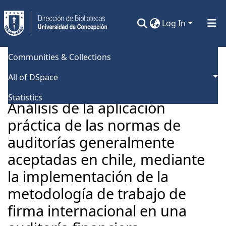
Log In
Communities & Collections
Home
Universidad de Concepción
Facultad de Ciencias Químicas
Tesis Doctorado
All of DSpace
Análisis de la aplicación práctica de las normas de auditorías generalmente aceptadas en chile, mediante la implementación de la metodología de trabajo de firma internacional en una auditoría financiera.
Statistics
Análisis de la aplicación
práctica de las normas de
auditorías generalmente
aceptadas en chile, mediante
la implementación de la
metodología de trabajo de
firma internacional en una