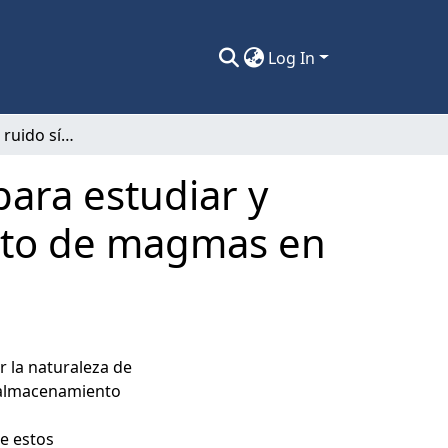
Log In
Aplicaciones del ruido sísmico ambiental para estudiar y monitorear el transporte y almacenamiento de magmas en el arco volcánico andino, Chile.
para estudiar y
nto de magmas en
 la naturaleza de
 almacenamiento
de estos