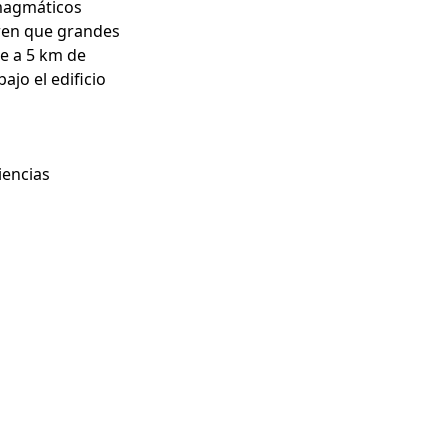
 magmáticos
eren que grandes
 a 5 km de
jo el edificio
iencias