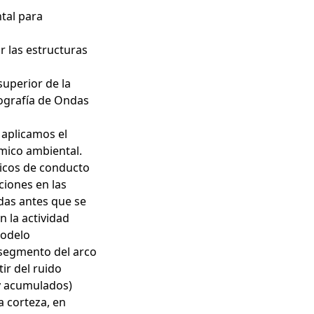
ntal para
ar las estructuras
superior de la
ografía de Ondas
 aplicamos el
smico ambiental.
nicos de conducto
ciones en las
das antes que se
n la actividad
modelo
l segmento del arco
ir del ruido
y acumulados)
a corteza, en