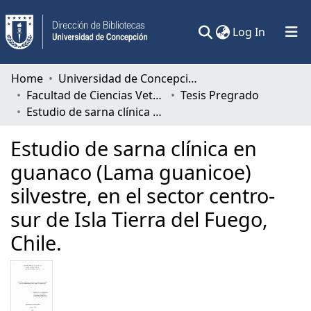
(current)
Log In
Communities & Collections
Home
Universidad de Concepción
Facultad de Ciencias Veterinarias
Tesis Pregrado
All of DSpace
Estudio de sarna clínica en guanaco (Lama guanicoe) silvestre, en el sector centro-sur de Isla Tierra del Fuego, Chile.
Statistics
Estudio de sarna clínica en
guanaco (Lama guanicoe)
silvestre, en el sector centro-
sur de Isla Tierra del Fuego,
Chile.