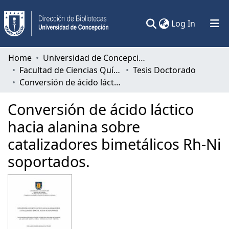
(current)
Log In
Communities & Collections
Home
Universidad de Concepción
Facultad de Ciencias Químicas
Tesis Doctorado
All of DSpace
Conversión de ácido láctico hacia alanina sobre catalizadores bimetálicos Rh-Ni soportados.
Statistics
Conversión de ácido láctico
hacia alanina sobre
catalizadores bimetálicos Rh-Ni
soportados.