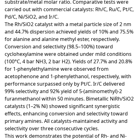
substrate/metal molar ratio. Comparative tests were
carried out with commercial catalysts: Rh/C, Ru/C, Pt/C,
Pd/C, Ni/SiO2, and Ir/C.
The Rh/SiO2 catalyst with a metal particle size of 2 nm
and 44.7% dispersion achieved yields of 10% and 75.5%
for alanine and alanine methyl ester, respectively.
Conversion and selectivity (98.5–100%) toward
cyclohexylamine were obtained under mild conditions
(100°C, 4 bar NH3, 2 bar H2). Yields of 27.7% and 20.8%
for 1-phenylethylamine were observed from
acetophenone and 1-phenylethanol, respectively, with
performance surpassed only by Pt/C. Ir/C delivered
99% selectivity and 92% yield of 5-(aminomethyl)-2
furanmethanol within 50 minutes. Bimetallic NiRh/SiO2
catalysts (1–2% Ni) showed significant synergistic
effects, enhancing conversion and selectivity toward
primary amines. All catalysts-maintained activity and
selectivity over three consecutive cycles.
This work demonstrates the potential of Rh- and Ni-