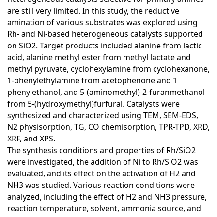
are still very limited. In this study, the reductive
amination of various substrates was explored using
Rh- and Ni-based heterogeneous catalysts supported
on SiO2. Target products included alanine from lactic
acid, alanine methyl ester from methyl lactate and
methyl pyruvate, cyclohexylamine from cyclohexanone,
1-phenylethylamine from acetophenone and 1
phenylethanol, and 5-(aminomethyl)-2-furanmethanol
from 5-(hydroxymethyl)furfural. Catalysts were
synthesized and characterized using TEM, SEM-EDS,
N2 physisorption, TG, CO chemisorption, TPR-TPD, XRD,
XRF, and XPS.
The synthesis conditions and properties of Rh/SiO2
were investigated, the addition of Ni to Rh/SiO2 was
evaluated, and its effect on the activation of H2 and
NH3 was studied. Various reaction conditions were
analyzed, including the effect of H2 and NH3 pressure,
reaction temperature, solvent, ammonia source, and