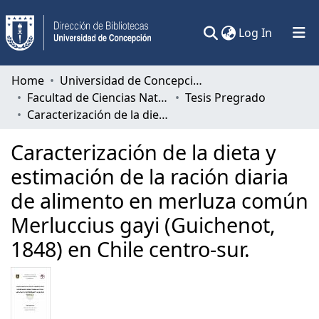
(current)
Log In
Communities & Collections
Home
Universidad de Concepción
Facultad de Ciencias Naturales y Oceanográficas
Tesis Pregrado
All of DSpace
Caracterización de la dieta y estimación de la ración diaria de alimento en merluza común Merluccius gayi (Guichenot, 1848) en Chile centro-sur.
Statistics
Caracterización de la dieta y
estimación de la ración diaria
de alimento en merluza común
Merluccius gayi (Guichenot,
1848) en Chile centro-sur.