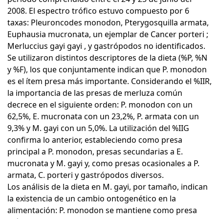
2008. El espectro trófico estuvo compuesto por 6
taxas: Pleuroncodes monodon, Pterygosquilla armata,
Euphausia mucronata, un ejemplar de Cancer porteri ;
Merluccius gayi gayi , y gastrópodos no identificados.
Se utilizaron distintos descriptores de la dieta (%P, %N
y %F), los que conjuntamente indican que P. monodon
es el ítem presa más importante. Considerando el %IIR,
la importancia de las presas de merluza común
decrece en el siguiente orden: P. monodon con un
62,5%, E. mucronata con un 23,2%, P. armata con un
9,3% y M. gayi con un 5,0%. La utilización del %IIG
confirma lo anterior, estableciendo como presa
principal a P. monodon, presas secundarias a E.
mucronata y M. gayi y, como presas ocasionales a P.
armata, C. porteri y gastrópodos diversos.
Los análisis de la dieta en M. gayi, por tamaño, indican
la existencia de un cambio ontogenético en la
alimentación: P. monodon se mantiene como presa