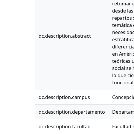
retomar e
desde las
repartos 
temática d
necesidad
dc.description.abstract
estratific
diferenci
en Améric
teóricas 
social se
lo que ci
funcional
dc.description.campus
Concepci
dc.description.departamento
Departam
dc.description.facultad
Facultad 