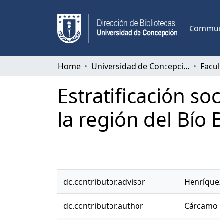
Communi
Home
Universidad de Concepción
Estratificación so
la región del Bío
dc.contributor.advisor
Henríquez
dc.contributor.author
Cárcamo 