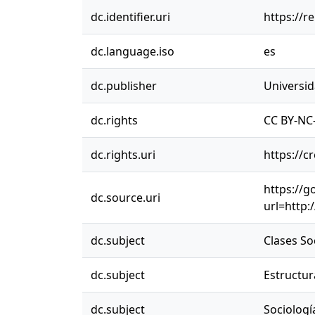
dc.identifier.uri
https://r
dc.language.iso
es
dc.publisher
Universi
dc.rights
CC BY-NC-
dc.rights.uri
https://c
https://g
dc.source.uri
url=http:
dc.subject
Clases So
dc.subject
Estructur
dc.subject
Sociologí