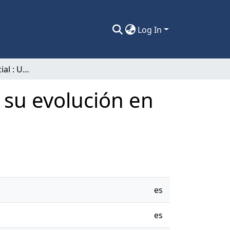
Log In
Estratificación social : Una aproximación a su evolución en la región del Bío Bío 1982-2002.
a su evolución en
es
es