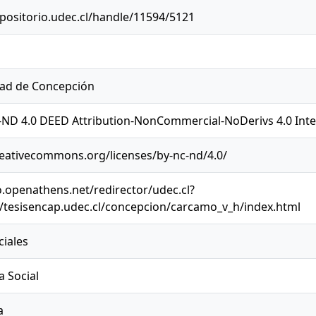
epositorio.udec.cl/handle/11594/5121
dad de Concepción
ND 4.0 DEED Attribution-NonCommercial-NoDerivs 4.0 Inte
reativecommons.org/licenses/by-nc-nd/4.0/
o.openathens.net/redirector/udec.cl?
//tesisencap.udec.cl/concepcion/carcamo_v_h/index.html
ciales
a Social
a