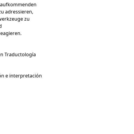
er aufkommenden
u adressieren,
werkzeuge zu
d
reagieren.
en Traductología
n e interpretación