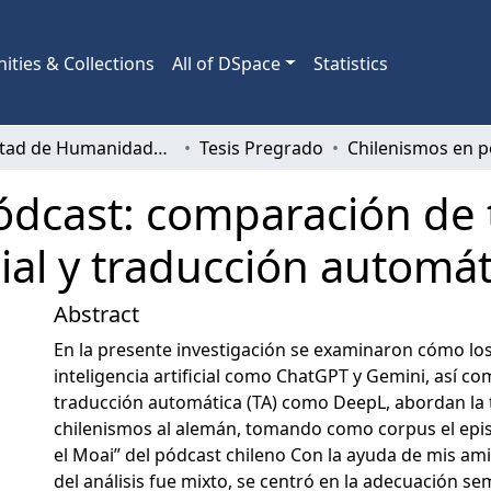
ties & Collections
All of DSpace
Statistics
Facultad de Humanidades y Arte
Tesis Pregrado
ódcast: comparación de 
icial y traducción automá
Abstract
En la presente investigación se examinaron cómo lo
inteligencia artificial como ChatGPT y Gemini, así c
traducción automática (TA) como DeepL, abordan la 
chilenismos al alemán, tomando como corpus el epi
el Moai” del pódcast chileno Con la ayuda de mis ami
del análisis fue mixto, se centró en la adecuación sem