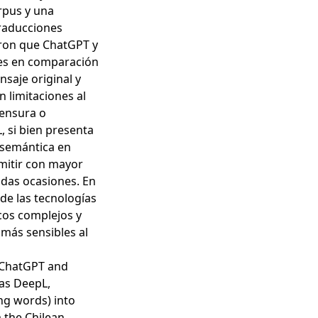
orpus y una
traducciones
aron que ChatGPT y
les en comparación
nsaje original y
 limitaciones al
censura o
, si bien presenta
 semántica en
smitir con mayor
adas ocasiones. En
 de las tecnologías
cos complejos y
 más sensibles al
s ChatGPT and
 as DeepL,
ng words) into
 the Chilean