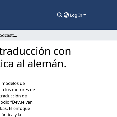
Log In
Chilenismos en pódcast: comparación de traducción con inteligencia artificial y traducción automática al alemán.
traducción con
tica al alemán.
s modelos de
omo los motores de
traducción de
sodio “Devuelvan
kas. El enfoque
ántica y la