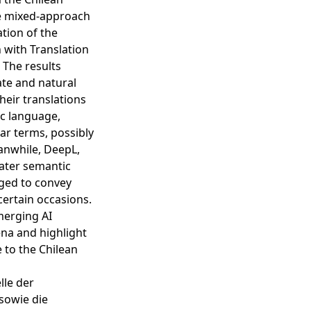
he mixed-approach
tion of the
n with Translation
. The results
te and natural
eir translations
c language,
ar terms, possibly
eanwhile, DeepL,
eater semantic
aged to convey
ertain occasions.
merging AI
na and highlight
e to the Chilean
lle der
sowie die