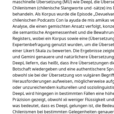
maschinelle Übersetzung (MÜ) wie DeepL die Übers
Chilenismen (chilenische Slangworte und -sätze) ins
behandeln. Als Korpus wurde die Episode „Devuelvan
chilenischen Podcasts Con la ayuda de mis amikas v
Analyse, die einen gemischten Ansatz verfolgt, konze
die semantische Angemessenheit und die Bewahrung
Registers, wobei ein Korpus sowie eine (Übersetzung
Expertenbefragung genutzt wurden, um die Übers
einer Likert-Skala zu bewerten. Die Ergebnisse zeig
und Gemini genauere und natürlichere Übersetzung
DeepL liefern, das heißt, dass ihre Übersetzungen d
Botschaft wiedergeben und eine authentischere Sp
obwohl sie bei der Übersetzung von vulgären Begrif
Herausforderungen aufweisen, möglicherweise auf
oder unzureichendem kulturellen und soziolinguistis
DeepL wird hingegen in bestimmten Fällen eine höh
Präzision gezeigt, obwohl xii weniger Flüssigkeit und 
was bedeutet, dass es DeepL gelungen ist, die Bede
Chilenismen bei bestimmten Gelegenheiten genauer 