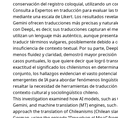
conservación del registro coloquial, utilizando un c
Consulta a Expertos en traducción para evaluar las 
mediante una escala de Likert. Los resultados revel
Gemini ofrecen traducciones más precisas y natura
con DeepL, es decir, sus traducciones capturan el me
utilizan un lenguaje más auténtico, aunque presentan
traducir términos vulgares, posiblemente debido a 
insuficiencia de contexto textual. Por su parte, DeepL
menos fluidez y claridad, demostró mayor precisión
casos puntuales, lo que quiere decir que logró tran
exactitud el significado los chilenismos en determin
conjunto, los hallazgos evidencian el vasto potencial
emergentes de IA para abordar fenómenos lingüísti
resaltar la necesidad de herramientas de traducción
contexto cultural y sociolingüístico chileno.
This investigation examined how AI models, such a
Gemini, and machine translation (MT) engines, such
approach the translation of Chileanisms (Chilean sla
German, using the episode “Devuelvan el Moai” from