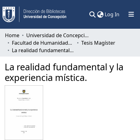
(current)
Log In
Communities & Collections
Home
Universidad de Concepción
Facultad de Humanidades y Arte
Tesis Magíster
All of DSpace
La realidad fundamental y la experiencia mística.
Statistics
La realidad fundamental y la
experiencia mística.