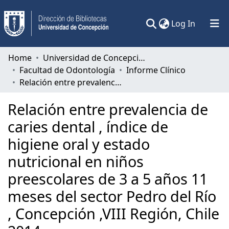
(current)
Log In
Communities & Collections
Home
Universidad de Concepción
Facultad de Odontología
Informe Clínico
All of DSpace
Relación entre prevalencia de caries dental , índice de higiene oral y estado nutricional en niños preescolares de 3 a 5 años 11 meses del sector Pedro del Río , Concepción ,VIII Región, Chile 2014.
Statistics
Relación entre prevalencia de
caries dental , índice de
higiene oral y estado
nutricional en niños
preescolares de 3 a 5 años 11
meses del sector Pedro del Río
, Concepción ,VIII Región, Chile