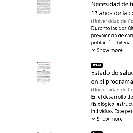
desarrollo dental.
Necesidad de t
FONASA, Nivel educ
13 años de la 
conocimiento de l
(
Universidad de C
malo. En cuanto a
Martín, Nelson
Durante las dos úl
Salud Bucal, un 3
prevalencia de cari
desarrollo dental
población chilena:
a Básico o Medio,
múltiples áreas de
Show more
conocimientos en S
dental, gestación
Item
Estado de salu
en el programa
(
Universidad de C
Torres, Patricio
En el desarrollo d
fisiológico, estruc
individuo. Este per
respecto a la higi
Show more
los 6 años junto c
cuando, después de