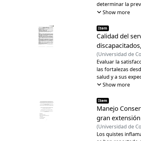
determinar la pre
edad, de la comuna
Show more
Item
Calidad del ser
discapacitados
(
Universidad de C
Cristóbal
Evaluar la satisfac
;
Oliva Pa
las fortalezas des
salud y a sus expe
usuaria basada en 
Show more
Item
Manejo Conserv
gran extensión 
(
Universidad de C
Fernando
Los quistes inflam