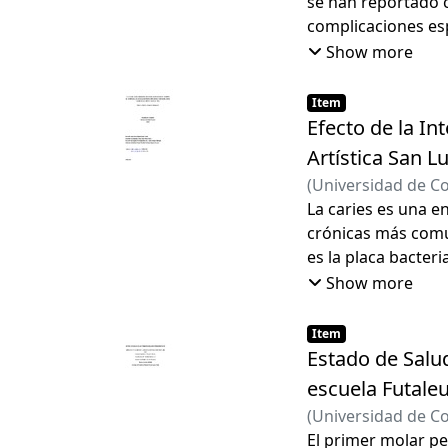
se han reportado 
complicaciones esp
debilitamiento óse
Show more
conservador posib
quística.
Item
Efecto de la In
Artística San L
(
Universidad de C
Oliva Parra, Clara
La caries es una e
crónicas más comun
es la placa bacter
de una alimentació
Show more
Item
Estado de Salu
escuela Futaleu
(
Universidad de C
Bustos Leal, Alex P
El primer molar pe