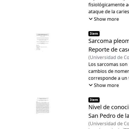
fisiológicamente a
ataque de la caries
Show more
Item
Sarcoma pleomó
Reporte de cas
(
Universidad de C
Fernando
Los sarcomas son n
cambios de nomencl
corresponde a un 
pues se describe u
Show more
imagenológicas de 
una biopsia en bas
Item
nasosinusal y su m
Nivel de conoci
o quimioterapia se
San Pedro de la
por el pulmónSe r
(
Universidad de C
diagnosticado en l