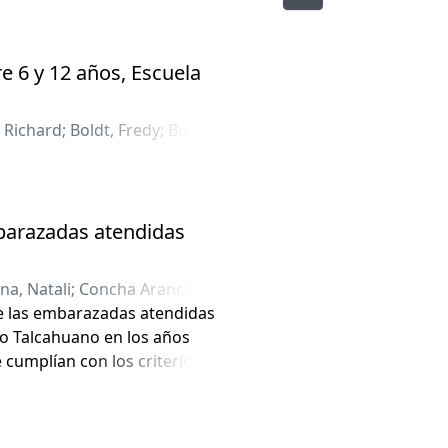
e 6 y 12 años, Escuela
 Richard
;
Boldt, Fredy
;
Bustos
mbarazadas atendidas
a, Natali
;
Concha Arancibia,
de las embarazadas atendidas
no Talcahuano en los años
 cumplían con los criterios de
 transversal. Para a recolección
cal divididas en cuatro
ención dental y Crecimiento y