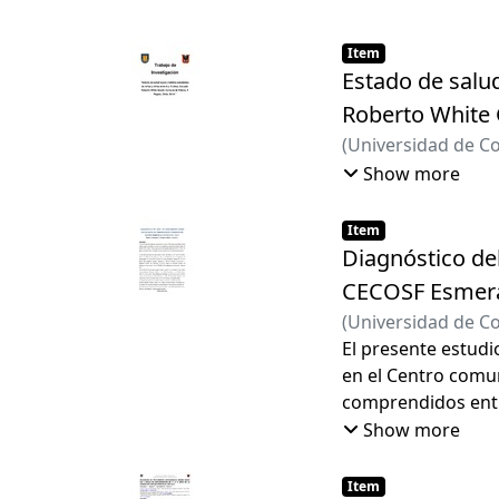
Item
Estado de salud
Roberto White 
(
Universidad de C
Leal, Alex Patricio
Show more
Item
Diagnóstico de
CECOSF Esmeral
(
Universidad de C
Luna
El presente estudi
;
Morales Hid
en el Centro comun
comprendidos entre
inclusión. El sigui
Show more
de datos se usó un
categorías, Preven
Item