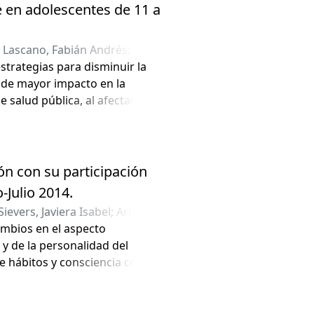
barazo, Grupo etario, Tramo
 en adolescentes de 11 a
ue se obtuvo que el nivel de
e Bueno y un 2,67% obtuvo
Lascano, Fabián Andrés
;
San
omina temas de Prevención en
trategias para disminuir la
y solo un 3% Crecimiento y
al de mayor impacto en la
el educacional correspondiente
 salud pública, al afectar
n menores niveles de
os al crecimiento y desarrollo
ón con su participación
Julio 2014.
ievers, Javiera Isabel
;
Arias
ambios en el aspecto
 y de la personalidad del
de hábitos y consciencia con
ntólogo en el programa GES de
no a este tema se genera
sin ser controlado y sus