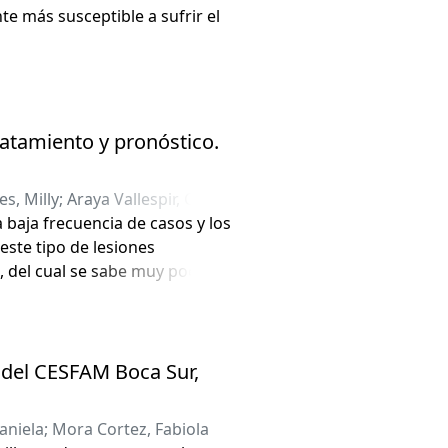
te más susceptible a sufrir el
ratamiento y pronóstico.
s, Milly
;
Araya Vallespir, Carlos
 baja frecuencia de casos y los
este tipo de lesiones
 del cual se sabe muy poco
 con características clínicas e
tica se realiza por medio de
ncipalmente en el tracto
nes de seguridad y radioterapia
s del CESFAM Boca Sur,
distancia con gran afinidad
lto grado de maxilar
aniela
;
Mora Cortez, Fabiola
 Higueras de Talcahuano durante