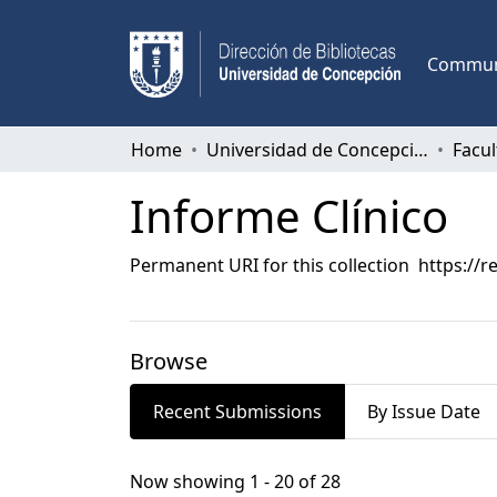
Communi
Home
Universidad de Concepción
Facu
Informe Clínico
Permanent URI for this collection
https://r
Browse
Recent Submissions
By Issue Date
Recent Submissions
Now showing
1 - 20 of 28