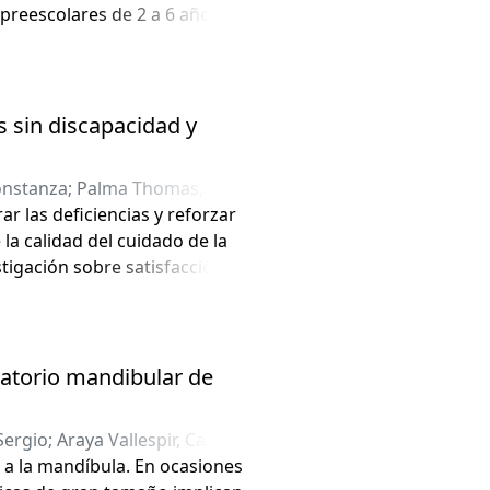
preescolares de 2 a 6 años de
s sin discapacidad y
onstanza
;
Palma Thomas,
ar las deficiencias y reforzar
la calidad del cuidado de la
stigación sobre satisfacción
atorio mandibular de
Sergio
;
Araya Vallespir, Carlos
 a la mandíbula. En ocasiones