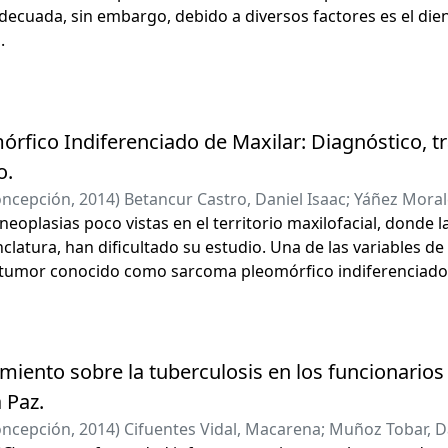
decuada, sin embargo, debido a diversos factores es el dien
.
rfico Indiferenciado de Maxilar: Diagnóstico, t
o.
oncepción
,
2014
)
Betancur Castro, Daniel Isaac
;
Yáñez Morale
eoplasias poco vistas en el territorio maxilofacial, donde la
atura, han dificultado su estudio. Una de las variables de 
tumor conocido como sarcoma pleomórfico indiferenciado,
na incidencia de 1:1000000. Corresponde a un tumor maligno
crecimiento invasivo y destructivo; la confirmación diagnós
e al estudio histológico e inmunohistoquímico. Aparece pri
anejo terapéutico se basa en la cirugía con amplios márge
miento sobre la tuberculosis en los funcionario
gún corresponda. No presenta metástasis locales pero si a 
 Paz.
eporta un caso de sarcoma pleomórfico indiferenciado de a
oncepción
,
2014
)
Cifuentes Vidal, Macarena
;
Muñoz Tobar, D
a Unidad de Patología Oral y Maxilofacial del Hospital las