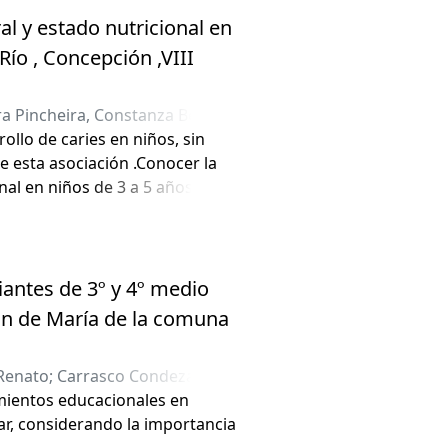
al y estado nutricional en
Río , Concepción ,VIII
ra Pincheira, Constanza Belén
;
ollo de caries en niños, sin
 esta asociación .Conocer la
onal en niños de 3 a 5 años 11
antes de 3º y 4º medio
zón de María de la comuna
 Renato
;
Carrasco Condeza,
imientos educacionales en
car, considerando la importancia