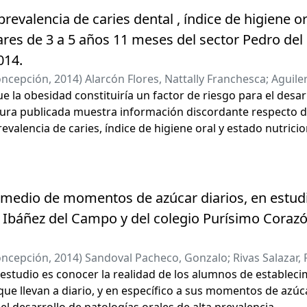
as podrían modificarse.
prevalencia de caries dental , índice de higiene or
res de 3 a 5 años 11 meses del sector Pedro del 
014.
oncepción
,
2014
)
Alarcón Flores, Nattally Franchesca
;
Aguile
, Jorge Antonio
 la obesidad constituiría un factor de riesgo para el desarr
tura publicada muestra información discordante respecto de
revalencia de caries, índice de higiene oral y estado nutrici
ión Pedro del Río Zañartu, Concepción.
romedio de momentos de azúcar diarios, en estudi
os Ibáñez del Campo y del colegio Purísimo Cora
oncepción
,
2014
)
Sandoval Pacheco, Gonzalo
;
Rivas Salazar,
e estudio es conocer la realidad de los alumnos de establec
t Brintrup, Jean Pierre
a que llevan a diario, y en específico a sus momentos de azú
el desarrollo de patologías orales de alta prevalencia