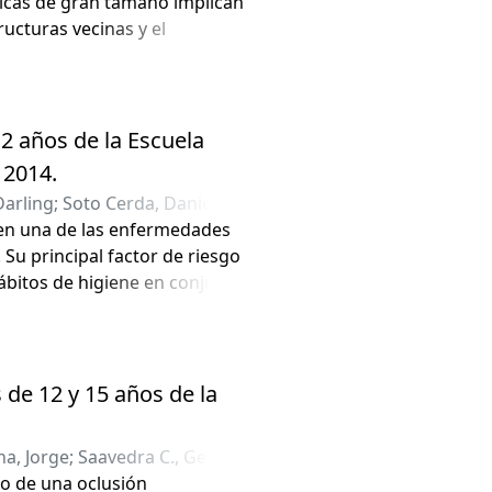
icas de gran tamaño implican
ucturas vecinas y el
siones buscan ser lo más
te a través de descompresión
12 años de la Escuela
 2014.
Darling
;
Soto Cerda, Daniela
;
 en una de las enfermedades
Su principal factor de riesgo
hábitos de higiene en conjunto
de 12 y 15 años de la
a, Jorge
;
Saavedra C., Gerardo
;
lo de una oclusión