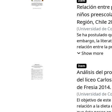
Item
hábitos y conduct
Relación entre 
niños preescola
Región, Chile 2
(
Universidad de C
Maldonado Aguayo
Se ha postulado que
embargo, la litera
relación entre la p
meses de la poblac
Show more
Item
Análisis del p
del liceo Carl
de Fresia 2014.
(
Universidad de C
Fernando
El objetivo de est
;
Jouanne
relación a la diet
que ésta posee en 