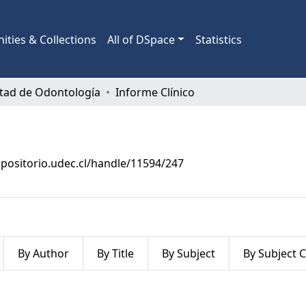
ties & Collections
All of DSpace
Statistics
ltad de Odontología
Informe Clínico
epositorio.udec.cl/handle/11594/247
By Author
By Title
By Subject
By Subject 