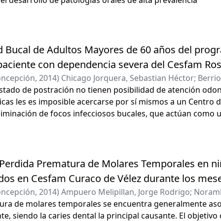
d Bucal de Adultos Mayores de 60 años del prog
 paciente con dependencia severa del Cesfam Ros
oncepción
,
2014
)
Chicago Jorquera, Sebastian Héctor
;
Berrio
ía Jesús
stado de postración no tienen posibilidad de atención odon
sicas les es imposible acercarse por sí mismos a un Centro d
eliminación de focos infecciosos bucales, que actúan como 
l.
 Perdida Prematura de Molares Temporales en niñ
os en Cesfam Curaco de Vélez durante los meses 
oncepción
,
2014
)
Ampuero Melipillan, Jorge Rodrigo
;
Noramb
ura de molares temporales se encuentra generalmente asoc
 Estefania
, siendo la caries dental la principal causante. El objetivo