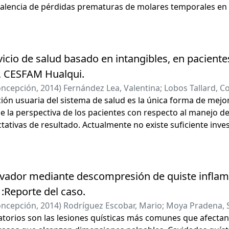
valencia de pérdidas prematuras de molares temporales en 
 de Curaco de Vélez, Chiloé.
vicio de salud basado en intangibles, en paciente
, CESFAM Hualqui.
oncepción
,
2014
)
Fernández Lea, Valentina
;
Lobos Tallard, C
ción usuaria del sistema de salud es la única forma de mejor
rra, Clara del Carmen
;
Araya Vallespir, Carlos Fernando
de la perspectiva de los pacientes con respecto al manejo de 
ctativas de resultado. Actualmente no existe suficiente inve
intangibles, y menos de los discapacitados.
ador mediante descompresión de quiste inflam
:Reporte del caso.
oncepción
,
2014
)
Rodríguez Escobar, Mario
;
Moya Pradena, 
atorios son las lesiones quísticas más comunes que afectan