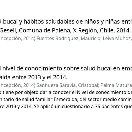
 bucal y hábitos saludables de niños y niñas entr
Gesell, Comuna de Palena, X Región, Chile, 2014.
oncepción
,
2014
)
Fuentes Rodriguez, Mauricio
;
Leiva Muñoz,
l nivel de conocimiento sobre salud bucal en e
da entre 2013 y el 2014.
oncepción
,
2014
)
Sanhueza Saravia, Cristobal
;
Palma Maturan
o tiene por objeto dar a conocer el Nivel de conocimiento 
algo, Samuel Alberto
itario de salud familiar Esmeralda, del sector medio cami
 2013 y 2014. Se aplicó un cuestionario a 75 pacientes que
ente estudio es de tipo observacional, descriptivo y de corte
 Cuestionario de 22 preguntas de conocimiento en Salud Bu
ción en Salud Bucal, Enfermedades bucales, Gestación y At