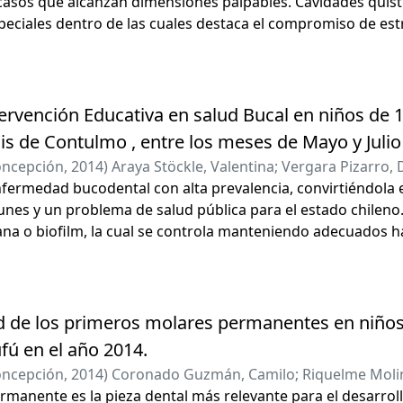
casos que alcanzan dimensiones palpables. Cavidades quíst
eciales dentro de las cuales destaca el compromiso de estr
o. Los conceptos actuales sobre el tratamiento de estas le
le, disminuyendo la probabilidad de la morbilidad resultan
tervención Educativa en salud Bucal en niños de 
uis de Contulmo , entre los meses de Mayo y Julio
oncepción
,
2014
)
Araya Stöckle, Valentina
;
Vergara Pizarro, 
 del Carmen
nfermedad bucodental con alta prevalencia, convirtiéndola
;
Araya Vallespir, Carlos Fernando
es y un problema de salud pública para el estado chileno. 
iana o biofilm, la cual se controla manteniendo adecuados 
n saludable.
d de los primeros molares permanentes en niños 
fú en el año 2014.
oncepción
,
2014
)
Coronado Guzmán, Camilo
;
Riquelme Molin
atricio
rmanente es la pieza dental más relevante para el desarrol