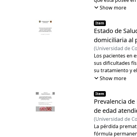
Show more
Item
Estado de Salu
domiciliaria al
(
Universidad de C
Achurra Cofré, Mar
Los pacientes en e
sus dificultades fí
su tratamiento y 
en su salud genera
Show more
Item
Prevalencia de
de edad atendid
(
Universidad de C
Alejandra
La pérdida premat
;
Zamora,
fórmula permanente