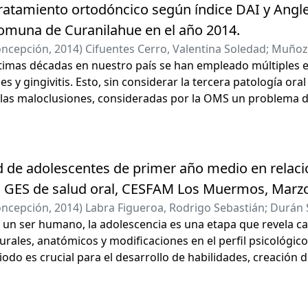
 Se analizaron los datos según las variables Número de em
ratamiento ortodóncico según índice DAI y Angle
acional, Ocupación y Estado civil. Los resultados indican q
comuna de Curanilahue en el año 2014.
a muestra es principalmente Regular 74,67%, un 22,67% fu
oncepción
,
2014
)
Cifuentes Cerro, Valentina Soledad
;
Muñoz 
 las cuatro categorías analizadas, se obtuvo que un 81% d
timas décadas en nuestro país se han empleado múltiples es
9% Enfermedades Bucales, 37% Gestación y Atención dental 
es y gingivitis. Esto, sin considerar la tercera patología or
. Los grupos de pacientes de edades 20 años o menores, niv
 las maloclusiones, consideradas por la OMS un problema de
 en condiciones de Cesantía o Estudiando son los grupos co
l desarrollo del niño/adolescente.
alud Bucal. Los temas de peor dominio son aquellos referid
 y atención odontológica y enfermedades bucales.
d de adolescentes de primer año medio en relaci
 GES de salud oral, CESFAM Los Muermos, Marzo-
oncepción
,
2014
)
Labra Figueroa, Rodrigo Sebastián
;
Durán S
e un ser humano, la adolescencia es una etapa que revela c
turales, anatómicos y modificaciones en el perfil psicológico
iodo es crucial para el desarrollo de habilidades, creación 
ene bucal. Esta conducta es la que pretende formar el odo
on dar el alta integral del paciente. La problemática en tor
l control de los 12 años, el paciente pasa un largo tiempo 