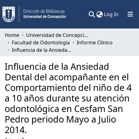
(current)
Log In
Communities & Collections
Home
Universidad de Concepción
Facultad de Odontología
Informe Clínico
All of DSpace
Influencia de la Ansiedad Dental del acompañante en el Comportamiento del niño de 4 a 10 años durante su atención odontológica en Cesfam San Pedro periodo Mayo a Julio 2014.
Statistics
Influencia de la Ansiedad
Dental del acompañante en el
Comportamiento del niño de 4
a 10 años durante su atención
odontológica en Cesfam San
Pedro periodo Mayo a Julio
2014.