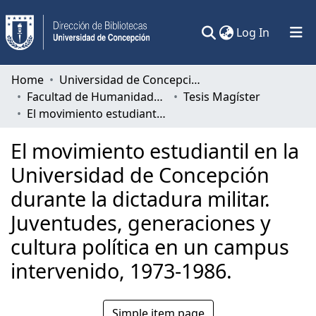
(current)
Log In
Communities & Collections
Home
Universidad de Concepción
Facultad de Humanidades y Arte
Tesis Magíster
All of DSpace
El movimiento estudiantil en la Universidad de Concepción durante la dictadura militar. Juventudes, generaciones y cultura política en un campus intervenido, 1973-1986.
Statistics
El movimiento estudiantil en la
Universidad de Concepción
durante la dictadura militar.
Juventudes, generaciones y
cultura política en un campus
intervenido, 1973-1986.
Simple item page