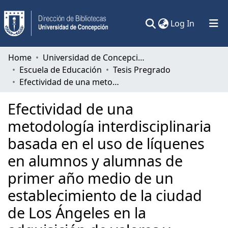
(current)
Log In
Communities & Collections
Home
Universidad de Concepción
Escuela de Educación
Tesis Pregrado
All of DSpace
Efectividad de una metodología interdisciplinaria basada en el uso de líquenes en alumnos y alumnas de primer año medio de un establecimiento de la ciudad de Los Ángeles en la adquisición de valores y actitudes favorables hacia los seres vivos.
Statistics
Efectividad de una
metodología interdisciplinaria
basada en el uso de líquenes
en alumnos y alumnas de
primer año medio de un
establecimiento de la ciudad
de Los Ángeles en la