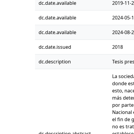
dc.date.available
2019-11-2
dc.date.available
2024-05-1
dc.date.available
2024-08-2
dc.date.issued
2018
dc.description
Tesis pre
La socied
donde est
esto, nac
más deter
por parte
Nacional 
el fin de
no es tra
dc.description.abstract
establece