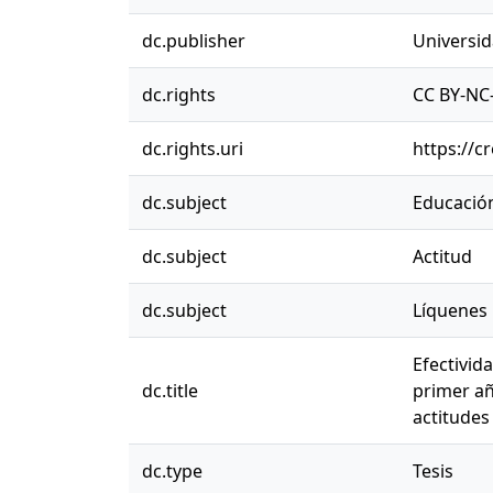
dc.publisher
Universi
dc.rights
CC BY-NC-
dc.rights.uri
https://c
dc.subject
Educació
dc.subject
Actitud
dc.subject
Líquenes
Efectivid
dc.title
primer añ
actitudes
dc.type
Tesis