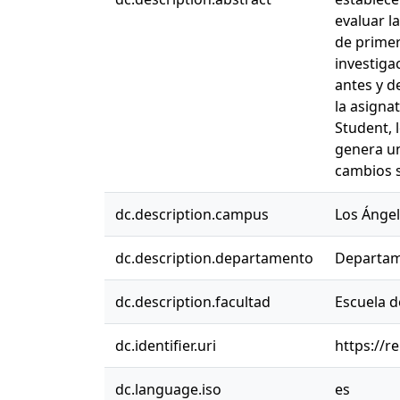
evaluar l
de primer
investiga
antes y d
la asigna
Student, 
genera un
cambios s
dc.description.campus
Los Ánge
dc.description.departamento
Departam
dc.description.facultad
Escuela d
dc.identifier.uri
https://r
dc.language.iso
es