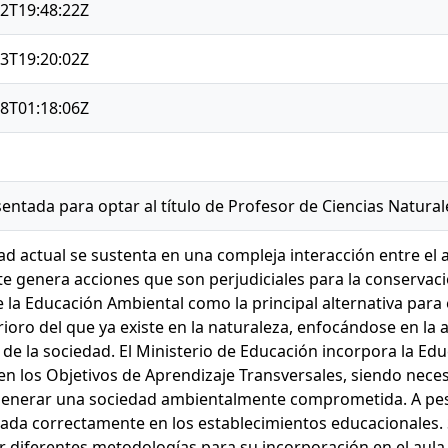
2T19:48:22Z
3T19:20:02Z
8T01:18:06Z
sentada para optar al título de Profesor de Ciencias Natural
ad actual se sustenta en una compleja interacción entre el
e genera acciones que son perjudiciales para la conservaci
e la Educación Ambiental como la principal alternativa para
ioro del que ya existe en la naturaleza, enfocándose en la a
 de la sociedad. El Ministerio de Educación incorpora la Ed
en los Objetivos de Aprendizaje Transversales, siendo neces
 generar una sociedad ambientalmente comprometida. A pes
tada correctamente en los establecimientos educacionales.
r diferentes metodologías para su incorporación en el aula. 