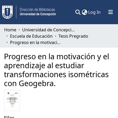
(current)
Log In
Communities & Collections
Home
Universidad de Concepción
Escuela de Educación
Tesis Pregrado
All of DSpace
Progreso en la motivación y el aprendizaje al estudiar transformaciones isométricas con Geogebra.
Statistics
Progreso en la motivación y el
aprendizaje al estudiar
transformaciones isométricas
con Geogebra.
Files